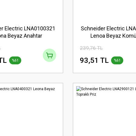
r Electric LNA0100321
Schneider Electric L
na Beyaz Anahtar
Lenoa Beyaz Komü
L
239,76 TL
TL
93,51 TL
%61
%61