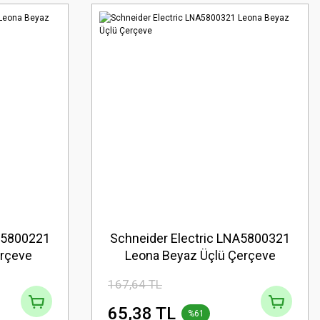
NA5800221
Schneider Electric LNA5800321
erçeve
Leona Beyaz Üçlü Çerçeve
167,64 TL
65,38 TL
%61