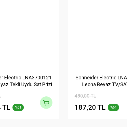
r Electric LNA3700121
Schneider Electric L
yaz Tekli Uydu Sat Prizi
Leona Beyaz TV/SAT
Geçişli 7dB
L
480,00 TL
 TL
187,20 TL
%61
%61