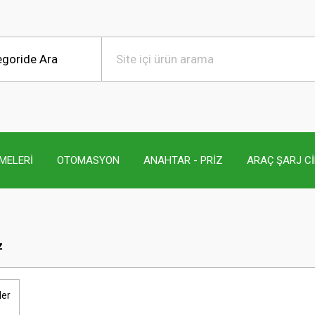
MELERİ
OTOMASYON
ANAHTAR - PRİZ
ARAÇ ŞARJ C
z