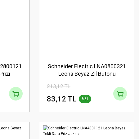
NA2800121
Schneider Electric LNA0800321
rizi
Leona Beyaz Zil Butonu
213,12 TL
83,12 TL
%61