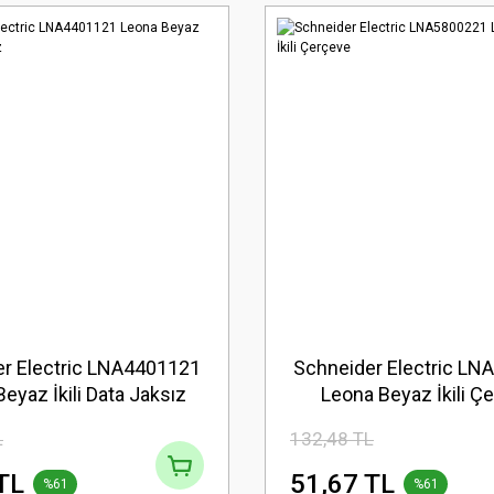
r Electric LNA4401121
Schneider Electric L
eyaz İkili Data Jaksız
Leona Beyaz İkili Ç
L
132,48 TL
TL
51,67 TL
%61
%61