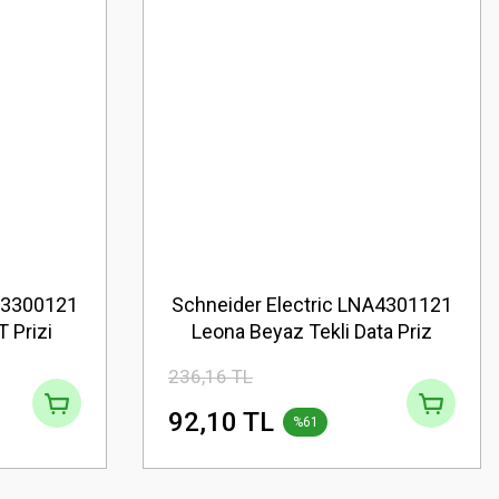
NA3300121
Schneider Electric LNA4301121
 Prizi
Leona Beyaz Tekli Data Priz
Jaksız
236,16 TL
92,10 TL
%61