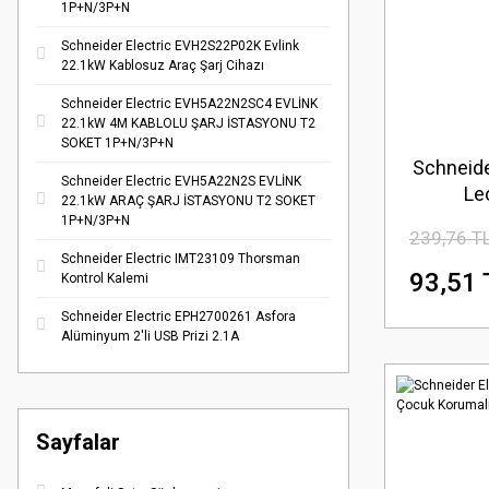
1P+N/3P+N
Schneider Electric EVH2S22P02K Evlink
22.1kW Kablosuz Araç Şarj Cihazı
Schneider Electric EVH5A22N2SC4 EVLİNK
22.1kW 4M KABLOLU ŞARJ İSTASYONU T2
SOKET 1P+N/3P+N
Schneide
Schneider Electric EVH5A22N2S EVLİNK
Le
22.1kW ARAÇ ŞARJ İSTASYONU T2 SOKET
1P+N/3P+N
239,76 T
Schneider Electric IMT23109 Thorsman
93,51 
Kontrol Kalemi
Schneider Electric EPH2700261 Asfora
Alüminyum 2'li USB Prizi 2.1A
Sayfalar