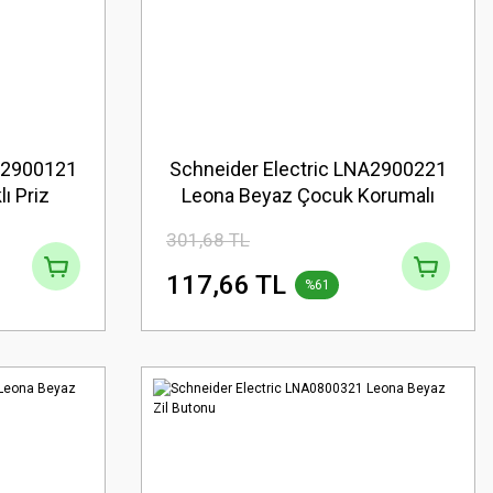
NA2900121
Schneider Electric LNA2900221
ı Priz
Leona Beyaz Çocuk Korumalı
Topraklı Priz
301,68 TL
117,66 TL
%61