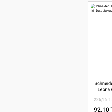
Schneide
Leona B
236,16 T
92,10 