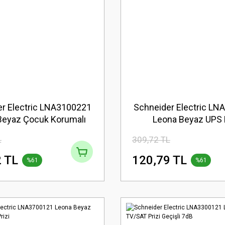
r Electric LNA3100221
Schneider Electric L
Beyaz Çocuk Korumalı
Leona Beyaz UPS P
aklı Topraklı Priz
L
309,72 TL
 TL
120,79 TL
%61
%61