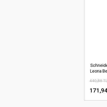
Schneide
Leona Be
440,88 T
171,94