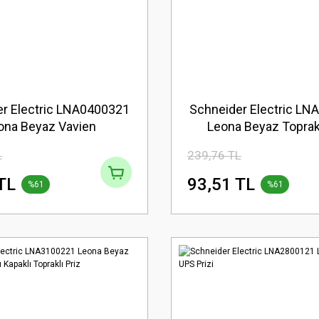
r Electric LNA0400321
Schneider Electric L
ona Beyaz Vavien
Leona Beyaz Toprakl
L
239,76 TL
TL
93,51 TL
%61
%61