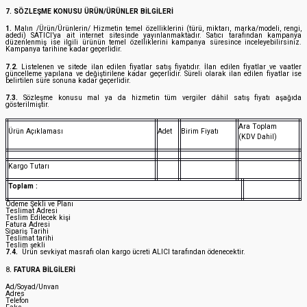
7. SÖZLEŞME KONUSU ÜRÜN/ÜRÜNLER BİLGİLERİ
1.
Malın /Ürün/Ürünlerin/ Hizmetin temel özelliklerini (türü, miktarı, marka/modeli, rengi,
adedi) SATICI’ya ait internet sitesinde yayınlanmaktadır. Satıcı tarafından kampanya
düzenlenmiş ise ilgili ürünün temel özelliklerini kampanya süresince inceleyebilirsiniz.
Kampanya tarihine kadar geçerlidir.
7.2.
Listelenen ve sitede ilan edilen fiyatlar satış fiyatıdır. İlan edilen fiyatlar ve vaatler
güncelleme yapılana ve değiştirilene kadar geçerlidir. Süreli olarak ilan edilen fiyatlar ise
belirtilen süre sonuna kadar geçerlidir.
7.3.
Sözleşme konusu mal ya da hizmetin tüm vergiler dâhil satış fiyatı aşağıda
gösterilmiştir.
Ara Toplam
Ürün Açıklaması
Adet
Birim Fiyatı
(KDV Dahil)
Kargo Tutarı
Toplam :
Ödeme Şekli ve Planı
Teslimat Adresi
Teslim Edilecek kişi
Fatura Adresi
Sipariş Tarihi
Teslimat tarihi
Teslim şekli
7.4.
Ürün sevkiyat masrafı olan kargo ücreti ALICI tarafından ödenecektir.
8
. FATURA BİLGİLERİ
Ad/Soyad/Unvan
Adres
Telefon