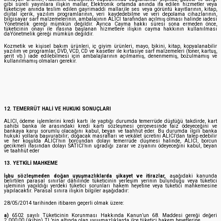
gibi süreli yayınlara ilişkin mallar, Elektronik ortamda anında ifa edilen hizmetler veya
tüketiciye anında teslim edilen gayrimaddi mallar,ile ses veya görüntü kayıtlarının, kitap,
dijital içerik, yazılım programlarının, veri kaydedebilme ve veri depolama cihazlarının,
bilgisayar sarf malzemelerinin, ambalajının ALICI tarafından açılmış olması halinde iadesi
Yönetmelik gereği mümkün değildir. Ayrıca Cayma hakkı süresi sona ermeden önce,
tüketicinin onayı ile ifasına başlanan hizmetlere ilişkin cayma hakkının kullanılması
daYönetmelik gereği mümkün değildir.
Kozmetik ve kişisel bakım ürünleri, iç giyim ürünleri, mayo, bikini, kitap, kopyalanabilir
yazılım ve programlar, DVD, VCD, CD ve kasetler ile kırtasiye sarf malzemeleri (toner, kartuş,
şerit vb.) iade edilebilmesi için ambalajlarının açılmamış, denenmemiş, bozulmamış ve
kullanılmamış olmaları gerekir.
12. TEMERRÜT HALİ VE HUKUKİ SONUÇLARI
ALICI, ödeme işlemlerini kredi kartı ile yaptığı durumda temerrüde düştüğü takdirde, kart
sahibi banka ile arasındaki kredi kartı sözleşmesi çerçevesinde faiz ödeyeceğini ve
bankaya karşı sorumlu olacağını kabul, beyan ve taahhüt eder. Bu durumda ilgili banka
hukuki yollara başvurabilir; doğacak masrafları ve vekâlet ücretini ALICI’dan talep edebilir
ve her koşulda ALICI’nın borcundan dolayı temerrüde düşmesi halinde, ALICI, borcun
gecikmeli ifasından dolayı SATICI’nın uğradığı zarar ve ziyanını ödeyeceğini kabul, beyan
ve taahhüt eder
13. YETKİLİ MAHKEME
İşbu sözleşmeden doğan uyuşmazlıklarda şikayet ve itirazlar,
aşağıdaki kanunda
belirtilen parasal sınırlar dâhilinde tüketicinin yerleşim yerinin bulunduğu veya tüketici
işleminin yapıldığı yerdeki tüketici sorunları hakem heyetine veya tüketici mahkemesine
yapılacaktır. Parasal sınıra ilişkin bilgiler aşağıdadır:
28/05/2014 tarihinden itibaren geçerli olmak üzere:
a)
6502 sayılı Tüketicinin Korunması Hakkında Kanun’un 68. Maddesi gereği değeri
2.000,00 (ikibin) TL’nin altında olan uyuşmazlıklarda ilçe tüketici hakem heyetlerine,