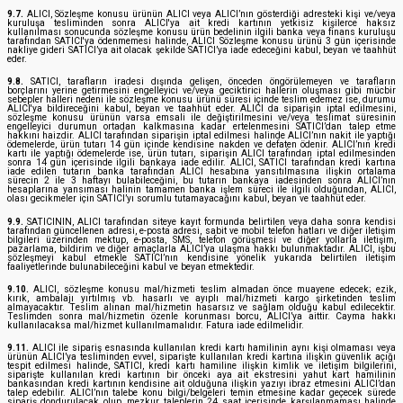
9.7.
ALICI, Sözleşme konusu ürünün ALICI veya ALICI’nın gösterdiği adresteki kişi ve/veya
kuruluşa tesliminden sonra ALICI'ya ait kredi kartının yetkisiz kişilerce haksız
kullanılması sonucunda sözleşme konusu ürün bedelinin ilgili banka veya finans kuruluşu
tarafından SATICI'ya ödenmemesi halinde, ALICI Sözleşme konusu ürünü 3 gün içerisinde
nakliye gideri SATICI’ya ait olacak şekilde SATICI’ya iade edeceğini kabul, beyan ve taahhüt
eder.
9.8.
SATICI, tarafların iradesi dışında gelişen, önceden öngörülemeyen ve tarafların
borçlarını yerine getirmesini engelleyici ve/veya geciktirici hallerin oluşması gibi mücbir
sebepler halleri nedeni ile sözleşme konusu ürünü süresi içinde teslim edemez ise, durumu
ALICI'ya bildireceğini kabul, beyan ve taahhüt eder. ALICI da siparişin iptal edilmesini,
sözleşme konusu ürünün varsa emsali ile değiştirilmesini ve/veya teslimat süresinin
engelleyici durumun ortadan kalkmasına kadar ertelenmesini SATICI’dan talep etme
hakkını haizdir. ALICI tarafından siparişin iptal edilmesi halinde ALICI’nın nakit ile yaptığı
ödemelerde, ürün tutarı 14 gün içinde kendisine nakden ve defaten ödenir. ALICI’nın kredi
kartı ile yaptığı ödemelerde ise, ürün tutarı, siparişin ALICI tarafından iptal edilmesinden
sonra 14 gün içerisinde ilgili bankaya iade edilir. ALICI, SATICI tarafından kredi kartına
iade edilen tutarın banka tarafından ALICI hesabına yansıtılmasına ilişkin ortalama
sürecin 2 ile 3 haftayı bulabileceğini, bu tutarın bankaya iadesinden sonra ALICI’nın
hesaplarına yansıması halinin tamamen banka işlem süreci ile ilgili olduğundan, ALICI,
olası gecikmeler için SATICI’yı sorumlu tutamayacağını kabul, beyan ve taahhüt eder.
9.9.
SATICININ, ALICI tarafından siteye kayıt formunda belirtilen veya daha sonra kendisi
tarafından güncellenen adresi, e-posta adresi, sabit ve mobil telefon hatları ve diğer iletişim
bilgileri üzerinden mektup, e-posta, SMS, telefon görüşmesi ve diğer yollarla iletişim,
pazarlama, bildirim ve diğer amaçlarla ALICI’ya ulaşma hakkı bulunmaktadır. ALICI, işbu
sözleşmeyi kabul etmekle SATICI’nın kendisine yönelik yukarıda belirtilen iletişim
faaliyetlerinde bulunabileceğini kabul ve beyan etmektedir.
9.10.
ALICI, sözleşme konusu mal/hizmeti teslim almadan önce muayene edecek; ezik,
kırık, ambalajı yırtılmış vb. hasarlı ve ayıplı mal/hizmeti kargo şirketinden teslim
almayacaktır. Teslim alınan mal/hizmetin hasarsız ve sağlam olduğu kabul edilecektir.
Teslimden sonra mal/hizmetin özenle korunması borcu, ALICI’ya aittir. Cayma hakkı
kullanılacaksa mal/hizmet kullanılmamalıdır. Fatura iade edilmelidir.
9.11.
ALICI ile sipariş esnasında kullanılan kredi kartı hamilinin aynı kişi olmaması veya
ürünün ALICI’ya tesliminden evvel, siparişte kullanılan kredi kartına ilişkin güvenlik açığı
tespit edilmesi halinde, SATICI, kredi kartı hamiline ilişkin kimlik ve iletişim bilgilerini,
siparişte kullanılan kredi kartının bir önceki aya ait ekstresini yahut kart hamilinin
bankasından kredi kartının kendisine ait olduğuna ilişkin yazıyı ibraz etmesini ALICI’dan
talep edebilir. ALICI’nın talebe konu bilgi/belgeleri temin etmesine kadar geçecek sürede
sipariş dondurulacak olup, mezkur taleplerin 24 saat içerisinde karşılanmaması halinde