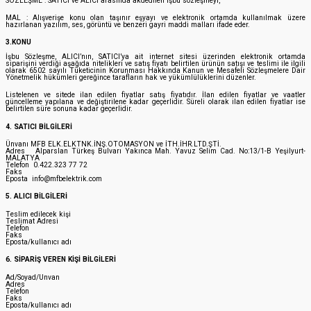
SÖZLEŞME : SATICI ve ALICI arasında akdedilen işbu sözleşmeyi,
MAL : Alışverişe konu olan taşınır eşyayı ve elektronik ortamda kullanılmak üzere
hazırlanan yazılım, ses, görüntü ve benzeri gayri maddi malları ifade eder.
3.KONU
İşbu Sözleşme, ALICI’nın, SATICI’ya ait internet sitesi üzerinden elektronik ortamda
siparişini verdiği aşağıda nitelikleri ve satış fiyatı belirtilen ürünün satışı ve teslimi ile ilgili
olarak 6502 sayılı Tüketicinin Korunması Hakkında Kanun ve Mesafeli Sözleşmelere Dair
Yönetmelik hükümleri gereğince tarafların hak ve yükümlülüklerini düzenler.
Listelenen ve sitede ilan edilen fiyatlar satış fiyatıdır. İlan edilen fiyatlar ve vaatler
güncelleme yapılana ve değiştirilene kadar geçerlidir. Süreli olarak ilan edilen fiyatlar ise
belirtilen süre sonuna kadar geçerlidir.
4. SATICI BİLGİLERİ
Ünvanı MFB ELK.ELKTNK.İNŞ.OTOMASYON ve İTH.İHR.LTD.ŞTİ.
Adres Alparslan Türkeş Bulvarı Yakınca Mah. Yavuz Selim Cad. No:13/1-B Yeşilyurt-
MALATYA
Telefon 0.422.323 77 72
Faks
Eposta info@mfbelektrik.com
5. ALICI BİLGİLERİ
Teslim edilecek kişi
Teslimat Adresi
Telefon
Faks
Eposta/kullanıcı adı
6. SİPARİŞ VEREN KİŞİ BİLGİLERİ
Ad/Soyad/Unvan
Adres
Telefon
Faks
Eposta/kullanıcı adı