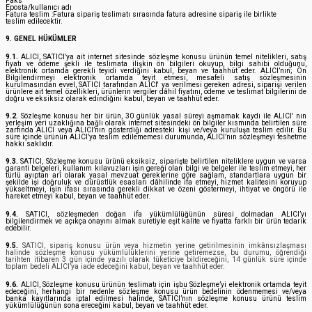
Faks
Eposta/kullanıcı adı
Fatura teslim :Fatura sipariş teslimatı sırasında fatura adresine sipariş ile birlikte
teslim edilecektir.
9. GENEL HÜKÜMLER
9.1.
ALICI, SATICI’ya ait internet sitesinde sözleşme konusu ürünün temel nitelikleri, satış
fiyatı ve ödeme şekli ile teslimata ilişkin ön bilgileri okuyup, bilgi sahibi olduğunu,
elektronik ortamda gerekli teyidi verdiğini kabul, beyan ve taahhüt eder. ALICI’nın; Ön
Bilgilendirmeyi elektronik ortamda teyit etmesi, mesafeli satış sözleşmesinin
kurulmasından evvel, SATICI tarafından ALICI' ya verilmesi gereken adresi, siparişi verilen
ürünlere ait temel özellikleri, ürünlerin vergiler dâhil fiyatını, ödeme ve teslimat bilgilerini de
doğru ve eksiksiz olarak edindiğini kabul, beyan ve taahhüt eder.
9.2.
Sözleşme konusu her bir ürün, 30 günlük yasal süreyi aşmamak kaydı ile ALICI' nın
yerleşim yeri uzaklığına bağlı olarak internet sitesindeki ön bilgiler kısmında belirtilen süre
zarfında ALICI veya ALICI’nın gösterdiği adresteki kişi ve/veya kuruluşa teslim edilir. Bu
süre içinde ürünün ALICI’ya teslim edilememesi durumunda, ALICI’nın sözleşmeyi feshetme
hakkı saklıdır.
9.3.
SATICI, Sözleşme konusu ürünü eksiksiz, siparişte belirtilen niteliklere uygun ve varsa
garanti belgeleri, kullanım kılavuzları işin gereği olan bilgi ve belgeler ile teslim etmeyi, her
türlü ayıptan arî olarak yasal mevzuat gereklerine göre sağlam, standartlara uygun bir
şekilde işi doğruluk ve dürüstlük esasları dâhilinde ifa etmeyi, hizmet kalitesini koruyup
yükseltmeyi, işin ifası sırasında gerekli dikkat ve özeni göstermeyi, ihtiyat ve öngörü ile
hareket etmeyi kabul, beyan ve taahhüt eder.
9.4.
SATICI, sözleşmeden doğan ifa yükümlülüğünün süresi dolmadan ALICI’yı
bilgilendirmek ve açıkça onayını almak suretiyle eşit kalite ve fiyatta farklı bir ürün tedarik
edebilir.
9.5.
SATICI, sipariş konusu ürün veya hizmetin yerine getirilmesinin imkânsızlaşması
halinde sözleşme konusu yükümlülüklerini yerine getiremezse, bu durumu, öğrendiği
tarihten itibaren 3 gün içinde yazılı olarak tüketiciye bildireceğini, 14 günlük süre içinde
toplam bedeli ALICI’ya iade edeceğini kabul, beyan ve taahhüt eder.
9.6.
ALICI, Sözleşme konusu ürünün teslimatı için işbu Sözleşme’yi elektronik ortamda teyit
edeceğini, herhangi bir nedenle sözleşme konusu ürün bedelinin ödenmemesi ve/veya
banka kayıtlarında iptal edilmesi halinde, SATICI’nın sözleşme konusu ürünü teslim
yükümlülüğünün sona ereceğini kabul, beyan ve taahhüt eder.