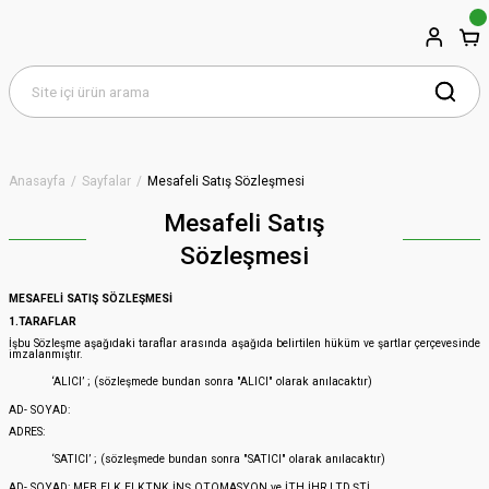
Anasayfa
Sayfalar
Mesafeli Satış Sözleşmesi
Mesafeli Satış
Sözleşmesi
MESAFELİ SATIŞ SÖZLEŞMESİ
1.TARAFLAR
İşbu Sözleşme aşağıdaki taraflar arasında aşağıda belirtilen hüküm ve şartlar çerçevesinde
imzalanmıştır.
‘ALICI’ ; (sözleşmede bundan sonra "ALICI" olarak anılacaktır)
AD- SOYAD:
ADRES:
‘SATICI’ ; (sözleşmede bundan sonra "SATICI" olarak anılacaktır)
AD- SOYAD: MFB ELK.ELKTNK.İNŞ.OTOMASYON ve İTH.İHR.LTD.ŞTİ.