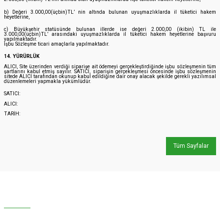
b) Değeri 3.000,00(üçbin)TL’ nin altında bulunan uyuşmazlıklarda il tüketici hakem
heyetlerine,
c) Büyükşehir statüsünde bulunan illerde ise değeri 2.000,00 (ikibin) TL ile
3.000,00(üçbin)TL’ arasındaki uyuşmazlıklarda il tüketici hakem heyetlerine başvuru
yapılmaktadır.
İşbu Sözleşme ticari amaçlarla yapılmaktadır.
14. YÜRÜRLÜK
ALICI, Site üzerinden verdiği siparişe ait ödemeyi gerçekleştirdiğinde işbu sözleşmenin tüm
şartlarını kabul etmiş sayılır. SATICI, siparişin gerçekleşmesi öncesinde işbu sözleşmenin
sitede ALICI tarafından okunup kabul edildiğine dair onay alacak şekilde gerekli yazılımsal
düzenlemeleri yapmakla yükümlüdür.
SATICI:
ALICI:
TARİH:
Tüm Sayfalar