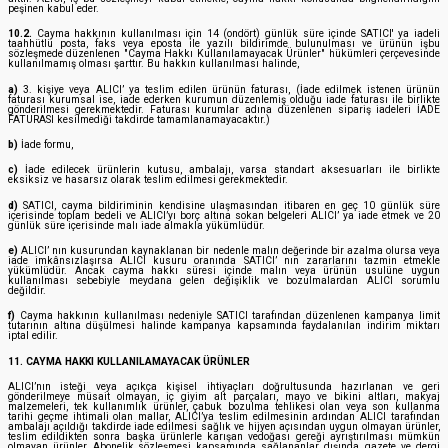
peşinen kabul eder.
10.2.
Cayma hakkının kullanılması için 14 (ondört) günlük süre içinde SATICI' ya iadeli
taahhütlü posta, faks veya eposta ile yazılı bildirimde bulunulması ve ürünün işbu
sözleşmede düzenlenen "Cayma Hakkı Kullanılamayacak Ürünler" hükümleri çerçevesinde
kullanılmamış olması şarttır. Bu hakkın kullanılması halinde,
a)
3. kişiye veya ALICI’ ya teslim edilen ürünün faturası, (İade edilmek istenen ürünün
faturası kurumsal ise, iade ederken kurumun düzenlemiş olduğu iade faturası ile birlikte
gönderilmesi gerekmektedir. Faturası kurumlar adına düzenlenen sipariş iadeleri İADE
FATURASI kesilmediği takdirde tamamlanamayacaktır.)
b)
İade formu,
c)
İade edilecek ürünlerin kutusu, ambalajı, varsa standart aksesuarları ile birlikte
eksiksiz ve hasarsız olarak teslim edilmesi gerekmektedir.
d)
SATICI, cayma bildiriminin kendisine ulaşmasından itibaren en geç 10 günlük süre
içerisinde toplam bedeli ve ALICI’yı borç altına sokan belgeleri ALICI’ ya iade etmek ve 20
günlük süre içerisinde malı iade almakla yükümlüdür.
e)
ALICI’ nın kusurundan kaynaklanan bir nedenle malın değerinde bir azalma olursa veya
iade imkânsızlaşırsa ALICI kusuru oranında SATICI’ nın zararlarını tazmin etmekle
yükümlüdür. Ancak cayma hakkı süresi içinde malın veya ürünün usulüne uygun
kullanılması sebebiyle meydana gelen değişiklik ve bozulmalardan ALICI sorumlu
değildir.
f)
Cayma hakkının kullanılması nedeniyle SATICI tarafından düzenlenen kampanya limit
tutarının altına düşülmesi halinde kampanya kapsamında faydalanılan indirim miktarı
iptal edilir.
11. CAYMA HAKKI KULLANILAMAYACAK ÜRÜNLER
ALICI’nın isteği veya açıkça kişisel ihtiyaçları doğrultusunda hazırlanan ve geri
gönderilmeye müsait olmayan, iç giyim alt parçaları, mayo ve bikini altları, makyaj
malzemeleri, tek kullanımlık ürünler, çabuk bozulma tehlikesi olan veya son kullanma
tarihi geçme ihtimali olan mallar, ALICI’ya teslim edilmesinin ardından ALICI tarafından
ambalajı açıldığı takdirde iade edilmesi sağlık ve hijyen açısından uygun olmayan ürünler,
teslim edildikten sonra başka ürünlerle karışan vedoğası gereği ayrıştırılması mümkün
olmayan ürünler, Abonelik sözleşmesi kapsamında sağlananlar dışında, gazete ve dergi