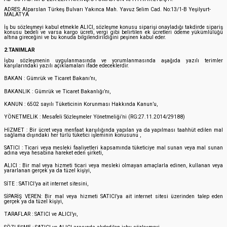
ADRES: Alparslan Türkeş Bulvarı Yakınca Mah. Yavuz Selim Cad. No:13/1-B Yeşilyurt-
MALATYA
İş bu sözleşmeyi kabul etmekle ALICI, sözleşme konusu siparişi onayladığı takdirde sipariş
konusu bedeli ve varsa kargo ücreti, vergi gibi belirtilen ek ücretleri ödeme yükümlülüğü
altına gireceğini ve bu konuda bilgilendirildiğini peşinen kabul eder.
2.TANIMLAR
İşbu sözleşmenin uygulanmasında ve yorumlanmasında aşağıda yazılı terimler
karşılarındaki yazılı açıklamaları ifade edeceklerdir.
BAKAN : Gümrük ve Ticaret Bakanı’nı,
BAKANLIK : Gümrük ve Ticaret Bakanlığı’nı,
KANUN : 6502 sayılı Tüketicinin Korunması Hakkında Kanun’u,
YÖNETMELİK : Mesafeli Sözleşmeler Yönetmeliği’ni (RG:27.11.2014/29188)
HİZMET : Bir ücret veya menfaat karşılığında yapılan ya da yapılması taahhüt edilen mal
sağlama dışındaki her türlü tüketici işleminin konusunu ,
SATICI : Ticari veya mesleki faaliyetleri kapsamında tüketiciye mal sunan veya mal sunan
adına veya hesabına hareket eden şirketi,
ALICI : Bir mal veya hizmeti ticari veya mesleki olmayan amaçlarla edinen, kullanan veya
yararlanan gerçek ya da tüzel kişiyi,
SİTE : SATICI’ya ait internet sitesini,
SİPARİŞ VEREN: Bir mal veya hizmeti SATICI’ya ait internet sitesi üzerinden talep eden
gerçek ya da tüzel kişiyi,
TARAFLAR : SATICI ve ALICI’yı,