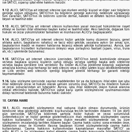
ise SATICI, siparişi iptal etme hakkını haizdir.
9.12.
ALICI, SATICI’ya ait internet sitesine üye olurken verdiği kişisel ve diğer sair bilgilerin
gerçeğe uygun olduğunu, SATICI’nın bu bilgilerin gerçeğe aykırılığı nedeniyle uğrayacağı
tüm zararları, SATICI’nın ilk bildirimi üzerine derhal, nakden ve defaten tazmin edeceğini
beyan ve taahhüt eder.
9.13.
ALICI, SATICI’ya ait internet sitesini kullanırken yasal mevzuat hükümlerine riayet
etmeyi ve bunları ihlal etmemeyi baştan kabul ve taahhüt eder. Aksi takdirde, doğacak tüm
hukuki ve cezai yükümlülükler tamamen ve münhasıran ALICI’yı bağlayacaktır.
9.14.
ALICI, SATICI’ya ait internet sitesini hiçbir şekilde kamu düzenini bozucu, genel
ahlaka aykırı, başkalarını rahatsız ve taciz edici şekilde, yasalara aykırı bir amaç için,
başkalarının maddi ve manevi haklarına tecavüz edecek şekilde kullanamaz. Ayrıca, üye
başkalarının hizmetleri kullanmasını önleyici veya zorlaştırıcı faaliyet (spam, virus, truva
atı, vb.) işlemlerde bulunamaz.
9.15.
SATICI’ya ait internet sitesinin üzerinden, SATICI’nın kendi kontrolünde olmayan
ve/veya başkaca üçüncü kişilerin sahip olduğu ve/veya işlettiği başka web sitelerine
ve/veya başka içeriklere link verilebilir. Bu linkler ALICI’ya yönlenme kolaylığı sağlamak
amacıyla konmuş olup herhangi bir web sitesini veya o siteyi işleten kişiyi desteklememekte
ve Link verilen web sitesinin içerdiği bilgilere yönelik herhangi bir garanti niteliği
taşımamaktadır.
9.16.
İşbu sözleşme içerisinde sayılan maddelerden bir ya da birkaçını ihlal eden üye işbu
ihlal nedeniyle cezai ve hukuki olarak şahsen sorumlu olup, SATICI’yı bu ihlallerin hukuki
ve cezai sonuçlarından ari tutacaktır. Ayrıca; işbu ihlal nedeniyle, olayın hukuk alanına
intikal ettirilmesi halinde, SATICI’nın üyeye karşı üyelik sözleşmesine uyulmamasından
dolayı tazminat talebinde bulunma hakkı saklıdır.
10. CAYMA HAKKI
10.1.
ALICI; mesafeli sözleşmenin mal satışına ilişkin olması durumunda, ürünün
kendisine veya gösterdiği adresteki kişi/kuruluşa teslim tarihinden itibaren 14 (on dört)
gün içerisinde, SATICI’ya bildirmek şartıyla hiçbir hukuki ve cezai sorumluluk
üstlenmeksizin ve hiçbir gerekçe göstermeksizin malı reddederek sözleşmeden cayma
hakkını kullanabilir. Hizmet sunumuna ilişkin mesafeli sözleşmelerde ise, bu süre
sözleşmenin imzalandığı tarihten itibaren başlar. Cayma hakkı süresi sona ermeden önce,
tüketicinin onayı ile hizmetin ifasına başlanan hizmet sözleşmelerinde cayma hakkı
kullanılamaz. Cayma hakkının kullanımından kaynaklanan masraflar SATICI’ ya
aittir. ALICI, iş bu sözleşmeyi kabul etmekle, cayma hakkı konusunda bilgilendirildiğini