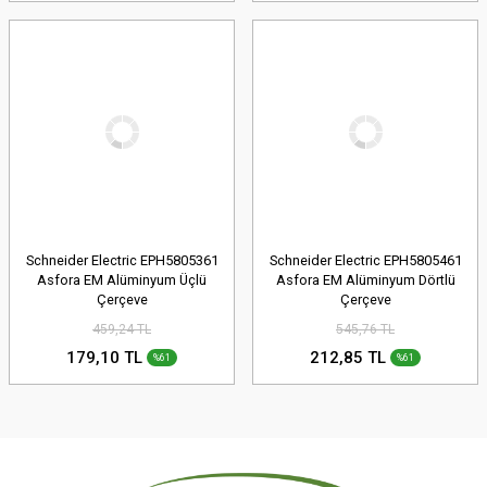
Schneider Electric EPH5805361
Schneider Electric EPH5805461
Asfora EM Alüminyum Üçlü
Asfora EM Alüminyum Dörtlü
Çerçeve
Çerçeve
459,24 TL
545,76 TL
179,10 TL
212,85 TL
%61
%61