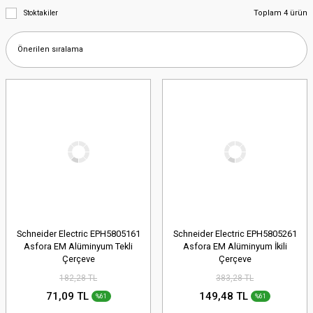
Toplam 4 ürün
Stoktakiler
Schneider Electric EPH5805161
Schneider Electric EPH5805261
Asfora EM Alüminyum Tekli
Asfora EM Alüminyum İkili
Çerçeve
Çerçeve
182,28 TL
383,28 TL
71,09 TL
149,48 TL
%61
%61