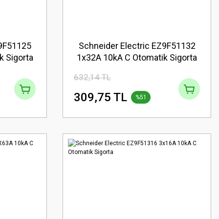
Z9F51125
Schneider Electric EZ9F51132
 Sigorta
1x32A 10kA C Otomatik Sigorta
632,14 TL
309,75 TL
%51