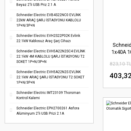
Beyaz 2'li USB Priz 2.1 A
Schneider Electric EVB4S22NC0 EVLİNK
22kW ARAÇ ŞARJ İSTASYONU KABLOLU
1P+N/3P+N
Schneider Electric EVH2S22P02K Evlink
22.1kW Kablosuz Araç Şarj Cihazı
Schneid
1x40A 1
Schneider Electric EVH5A22N2SC4 EVLİNK
22.1kW 4M KABLOLU ŞARJ İSTASYONU T2
SOKET 1P+N/3P+N
823,10 T
Schneider Electric EVH5A22N2S EVLİNK
403,32
22.1kW ARAÇ ŞARJ İSTASYONU T2 SOKET
1P+N/3P+N
Schneider Electric IMT23109 Thorsman
Kontrol Kalemi
Schneider Electric EPH2700261 Asfora
Alüminyum 2'li USB Prizi 2.1A