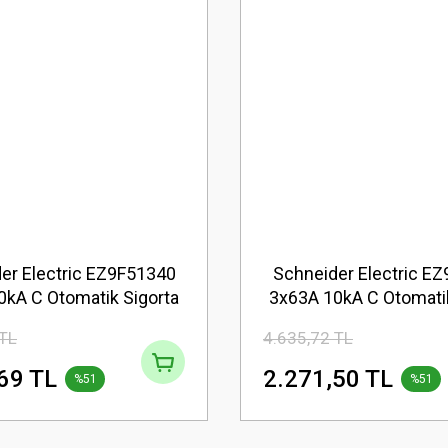
er Electric EZ9F51340
Schneider Electric E
0kA C Otomatik Sigorta
3x63A 10kA C Otomatik
 TL
4.635,72 TL
69 TL
2.271,50 TL
%51
%51