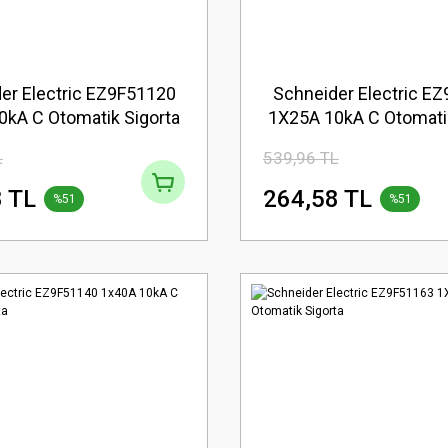
er Electric EZ9F51120
Schneider Electric E
0kA C Otomatik Sigorta
1X25A 10kA C Otomatik
L
539,96 TL
 TL
264,58 TL
%51
%51