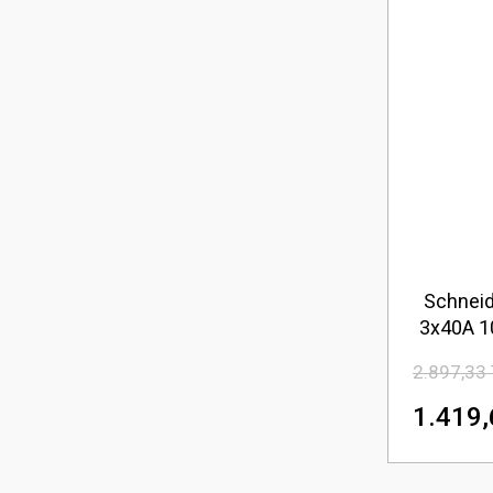
Schneid
3x40A 1
2.897,33
1.419,