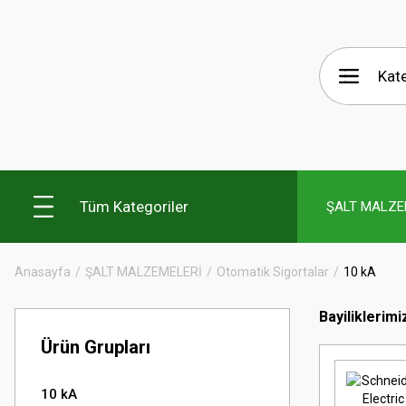
Tüm Kategoriler
ŞALT MALZE
Anasayfa
ŞALT MALZEMELERİ
Otomatik Sigortalar
10 kA
Bayiliklerimi
Ürün Grupları
10 kA