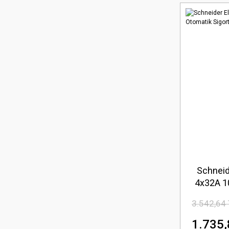
Schneid
4x32A 1
3.542,64
1.735,