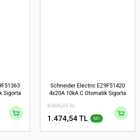
Z9F51363
Schneider Electric EZ9F51420
 Sigorta
4x20A 10kA C Otomatik Sigorta
3.009,27 TL
1.474,54 TL
%51