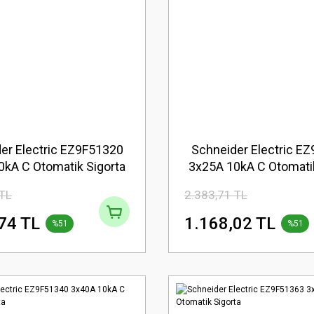
er Electric EZ9F51320
Schneider Electric E
0kA C Otomatik Sigorta
3x25A 10kA C Otomatik
 TL
2.383,71 TL
74 TL
1.168,02 TL
%51
%51