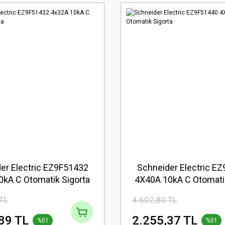
er Electric EZ9F51432
Schneider Electric E
0kA C Otomatik Sigorta
4X40A 10kA C Otomatik
 TL
4.602,80 TL
89 TL
2.255,37 TL
%51
%51