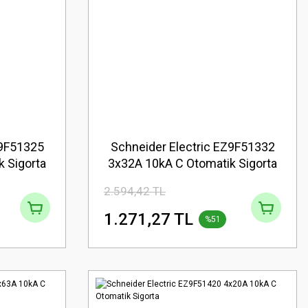
Z9F51325
Schneider Electric EZ9F51332
 Sigorta
3x32A 10kA C Otomatik Sigorta
2.594,42 TL
1.271,27 TL
%51