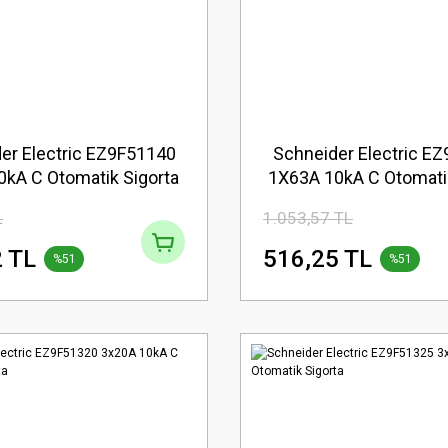
er Electric EZ9F51140
Schneider Electric E
0kA C Otomatik Sigorta
1X63A 10kA C Otomatik
L
1.053,57 TL
 TL
516,25 TL
%51
%51