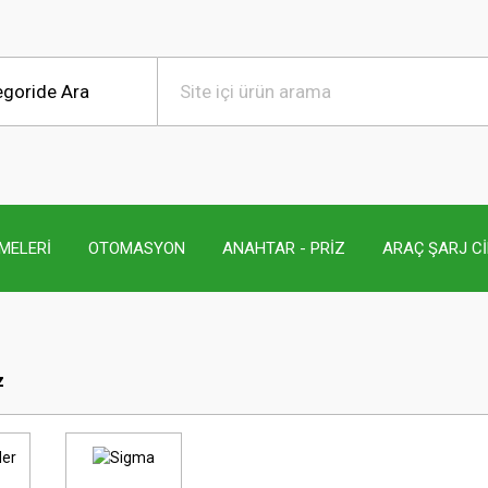
MELERİ
OTOMASYON
ANAHTAR - PRİZ
ARAÇ ŞARJ C
z