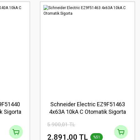
Z9F51440
Schneider Electric EZ9F51463
 Sigorta
4x63A 10kA C Otomatik Sigorta
5.900,01 TL
2.891,00 TL
%51