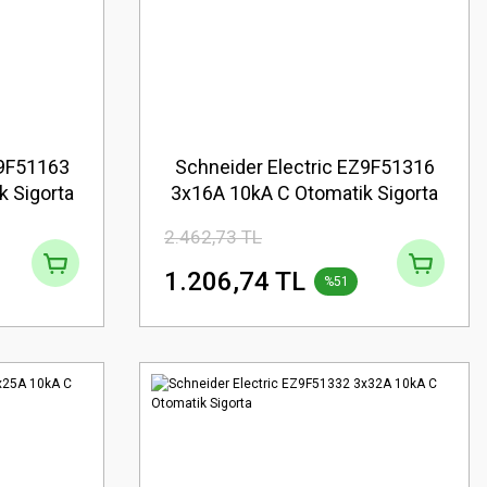
Z9F51163
Schneider Electric EZ9F51316
 Sigorta
3x16A 10kA C Otomatik Sigorta
2.462,73 TL
1.206,74 TL
%51