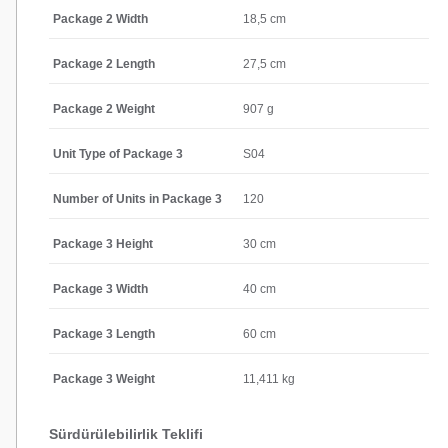
Package 2 Width
18,5 cm
Package 2 Length
27,5 cm
Package 2 Weight
907 g
Unit Type of Package 3
S04
Number of Units in Package 3
120
Package 3 Height
30 cm
Package 3 Width
40 cm
Package 3 Length
60 cm
Package 3 Weight
11,411 kg
Sürdürülebilirlik Teklifi