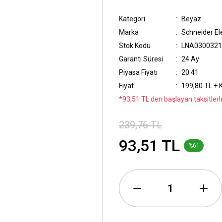
Kategori
Beyaz
Marka
Schneider Ele
Stok Kodu
LNA0300321
Garanti Süresi
24 Ay
Piyasa Fiyatı
20.41
Fiyat
199,80 TL + 
*93,51 TL den başlayan taksitlerl
239,76 TL
93,51 TL
%61