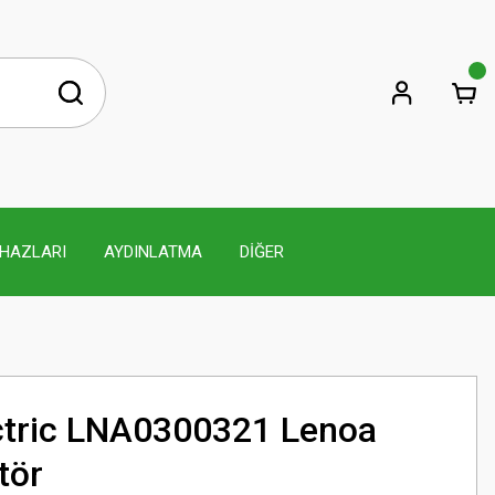
İHAZLARI
AYDINLATMA
DİĞER
ctric LNA0300321 Lenoa
tör