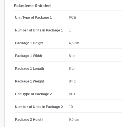
Paketleme üniteleri
Unit Type of Package 1
PCE
Number of Units in Package 1
1
Package 1 Height
4,5 cm
Package 1 Width
8 cm
Package 1 Length
8 cm
Package 1 Weight
84 g
Unit Type of Package 2
BB1
Number of Units in Package 2
10
Package 2 Height
9,5 cm