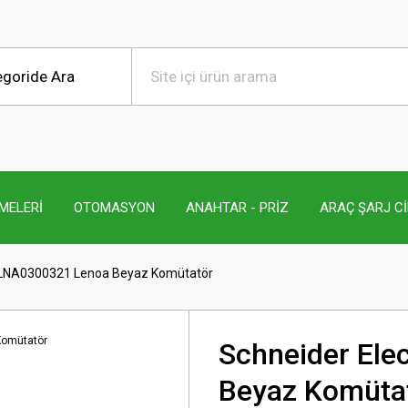
MELERİ
OTOMASYON
ANAHTAR - PRİZ
ARAÇ ŞARJ C
c LNA0300321 Lenoa Beyaz Komütatör
Schneider Ele
Beyaz Komüta