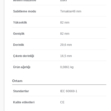
Iletken malzeme
Bakır
Sabitleme modu
Tırnaklar46 mm
Yükseklik
82 mm
Genişlik
82 mm
Derinlik
29,6 mm
Çıkıntı derinliği
16,5 mm
Ürün ağırlığı
0,0861 kg
Ortam
Standartlar
IEC 60669-1
Kalite etiketleri
CE