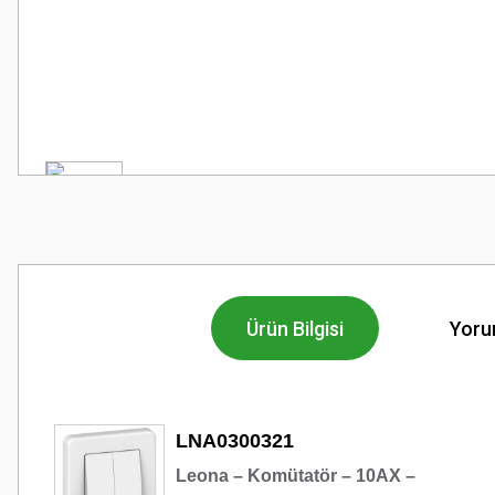
Ürün Bilgisi
Yoru
LNA0300321
Leona – Komütatör – 10AX –