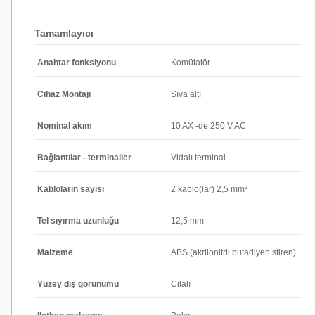
Tamamlayıcı
Anahtar fonksiyonu
Komütatör
Cihaz Montajı
Sıva altı
Nominal akım
10 AX -de 250 V AC
Bağlantılar - terminaller
Vidalı terminal
Kabloların sayısı
2 kablo(lar) 2,5 mm²
Tel sıyırma uzunluğu
12,5 mm
Malzeme
ABS (akrilonitril butadiyen stiren)
Yüzey dış görünümü
Cilalı