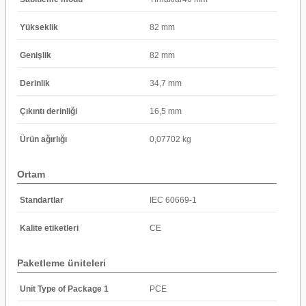
Yükseklik
82 mm
Genişlik
82 mm
Derinlik
34,7 mm
Çıkıntı derinliği
16,5 mm
Ürün ağırlığı
0,07702 kg
Ortam
Standartlar
IEC 60669-1
Kalite etiketleri
CE
Paketleme üniteleri
Unit Type of Package 1
PCE