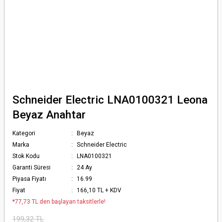
Schneider Electric LNA0100321 Leona
Beyaz Anahtar
Kategori
Beyaz
Marka
Schneider Electric
Stok Kodu
LNA0100321
Garanti Süresi
24 Ay
Piyasa Fiyatı
16.99
Fiyat
166,10 TL + KDV
*77,73 TL den başlayan taksitlerle!
199,32 TL