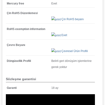
Mercury free
Evet
Çin RoHS Düzenlemesi
Çin RoHS beyanı
RoHS exemption information
Evet
Çevre Beyanı
Çevresel Ürün Profili
Döngüsellik Profili
Belirli geri dönüşüm işlemlerine
gerek yoktur
Sözleşme garantisi
Garanti
18 ay