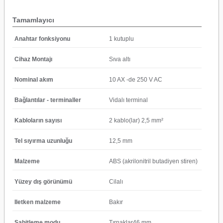
Tamamlayıcı
Anahtar fonksiyonu
1 kutuplu
Cihaz Montajı
Sıva altı
Nominal akım
10 AX -de 250 V AC
Bağlantılar - terminaller
Vidalı terminal
Kabloların sayısı
2 kablo(lar) 2,5 mm²
Tel sıyırma uzunluğu
12,5 mm
Malzeme
ABS (akrilonitril butadiyen stiren)
Yüzey dış görünümü
Cilalı
Iletken malzeme
Bakır
Sabitleme modu
Tırnaklar46 mm