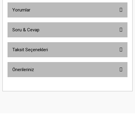
Yorumlar
Soru & Cevap
Bu ürüne ilk yorumu siz yapın!
Taksit Seçenekleri
Yorum Yaz
Ürün hakkında henüz soru sorulmamış.
Önerileriniz
Soru Sor
Bu ürünün fiyat bilgisi, resim, ürün açıklamalarında ve diğer konularda
yetersiz gördüğünüz noktaları öneri formunu kullanarak tarafımıza
iletebilirsiniz.
Görüş ve önerileriniz için teşekkür ederiz.
Ürün resmi kalitesiz, bozuk veya görüntülenemiyor.
Ürün açıklamasında eksik bilgiler bulunuyor.
Ürün bilgilerinde hatalar bulunuyor.