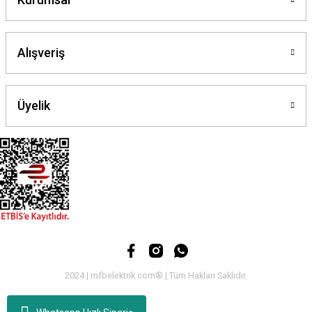
Gönder
Alışveriş
Üyelik
2024 | mfbelektrik.com® | Tüm Hakları Saklıdır.