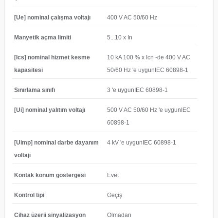
[Ue] nominal çalışma voltajı
400 V AC 50/60 Hz
Manyetik açma limiti
5...10 x In
[Ics] nominal hizmet kesme
10 kA 100 % x Icn -de 400 V AC
kapasitesi
50/60 Hz 'e uygunIEC 60898-1
Sınırlama sınıfı
3 'e uygunIEC 60898-1
[Ui] nominal yalıtım voltajı
500 V AC 50/60 Hz 'e uygunIEC
60898-1
[Uimp] nominal darbe dayanım
4 kV 'e uygunIEC 60898-1
voltajı
Kontak konum göstergesi
Evet
Kontrol tipi
Geçiş
Cihaz üzerii sinyalizasyon
Olmadan