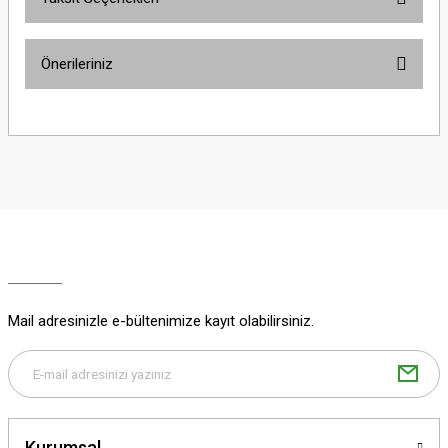
Yorum Yaz
Ürün hakkında henüz soru sorulmamış.
Önerileriniz
Soru Sor
Bu ürünün fiyat bilgisi, resim, ürün açıklamalarında ve diğer konularda
yetersiz gördüğünüz noktaları öneri formunu kullanarak tarafımıza
iletebilirsiniz.
Görüş ve önerileriniz için teşekkür ederiz.
Ürün resmi kalitesiz, bozuk veya görüntülenemiyor.
Ürün açıklamasında eksik bilgiler bulunuyor.
Ürün bilgilerinde hatalar bulunuyor.
Ürün fiyatı diğer sitelerden daha pahalı.
Mail adresinizle e-bültenimize kayıt olabilirsiniz.
Bu ürüne benzer farklı alternatifler olmalı.
Kurumsal