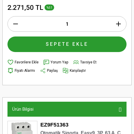
2.271,50 TL
%51
SEPETE EKLE
Yorum Yap
Tavsiye Et
Fiyatı Alarmı
Paylaş
Karşılaştır
Ürün Bilgisi
EZ9F51363
Otomatik Sigorta, Easy9, 3P, 63 A, C