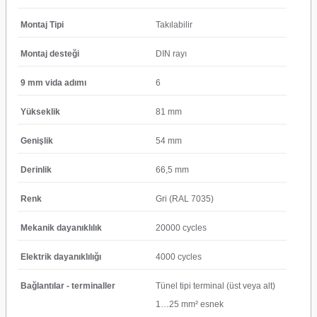
Montaj Tipi
Takılabilir
Montaj desteği
DIN rayı
9 mm vida adımı
6
Yükseklik
81 mm
Genişlik
54 mm
Derinlik
66,5 mm
Renk
Gri (RAL 7035)
Mekanik dayanıklılık
20000 cycles
Elektrik dayanıklılığı
4000 cycles
Bağlantılar - terminaller
Tünel tipi terminal (üst veya alt)
1…25 mm² esnek