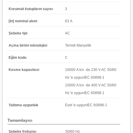
Korumalı kutupların sayısı
3
[In] nominal akım
63 A
Şebeke tipi
AC
Açma birimi teknolojisi
Termik Manyetik
Eğim kodu
C
Kesme kapasitesi
10000 A Icn -de 230 V AC 50/60
Hz 'e uygunIEC 60898-1
10000 A Icn -de 400 V AC 50/60
Hz 'e uygunIEC 60898-1
Yalıtıma uygunluk
Evet 'e uygunIEC 60898-1
Tamamlayıcı
Şebeke frekansı
50/60 Hz