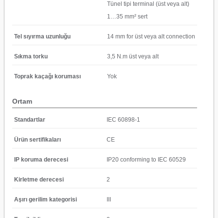
Tünel tipi terminal (üst veya alt)
1…35 mm² sert
Tel sıyırma uzunluğu
14 mm for üst veya alt connection
Sıkma torku
3,5 N.m üst veya alt
Toprak kaçağı koruması
Yok
Ortam
Standartlar
IEC 60898-1
Ürün sertifikaları
CE
IP koruma derecesi
IP20 conforming to IEC 60529
Kirletme derecesi
2
Aşırı gerilim kategorisi
III