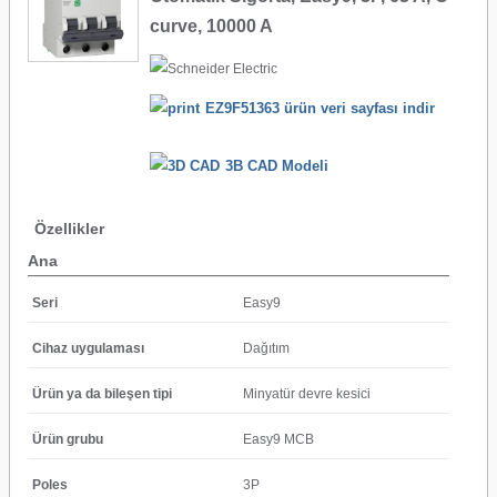
curve, 10000 A
EZ9F51363 ürün veri sayfası indir
3B CAD Modeli
Özellikler
Ana
Seri
Easy9
Cihaz uygulaması
Dağıtım
Ürün ya da bileşen tipi
Minyatür devre kesici
Ürün grubu
Easy9 MCB
Poles
3P