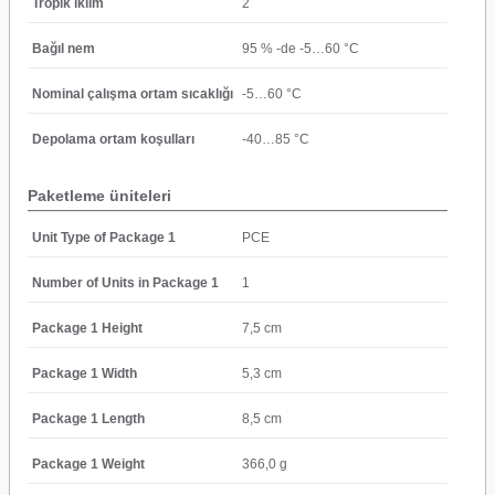
Tropik iklim
2
Bağıl nem
95 % -de -5…60 °C
Nominal çalışma ortam sıcaklığı
-5…60 °C
Depolama ortam koşulları
-40…85 °C
Paketleme üniteleri
Unit Type of Package 1
PCE
Number of Units in Package 1
1
Package 1 Height
7,5 cm
Package 1 Width
5,3 cm
Package 1 Length
8,5 cm
Package 1 Weight
366,0 g