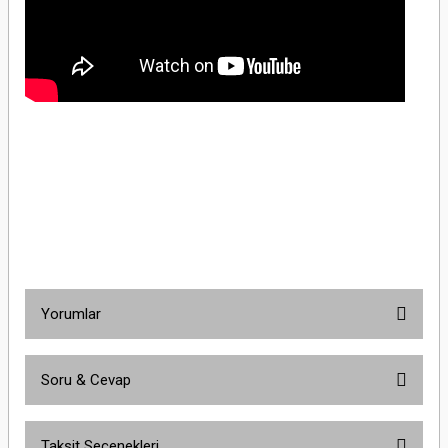
Schneider Electric EZ9F51363 3x63A 10kA C Otomatik SigortaSchneider Electric
EZ9F51363 3x63A 10kA C Otomatik SigortaSchneider Electric EZ9F51363 3x63A
10kA C Otomatik SigortaSchneider Electric EZ9F51363 3x63A 10kA C Otomatik
SigortaSchneider Electric EZ9F51363 3x63A 10kA C Otomatik SigortaSchneider
Electric EZ9F51363 3x63A 10kA C Otomatik SigortaSchneider Electric EZ9F51363
3x63A 10kA C Otomatik Sigorta
Yorumlar
Soru & Cevap
Bu ürüne ilk yorumu siz yapın!
Taksit Seçenekleri