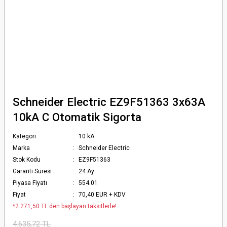
Schneider Electric EZ9F51363 3x63A
10kA C Otomatik Sigorta
Kategori
10 kA
Marka
Schneider Electric
Stok Kodu
EZ9F51363
Garanti Süresi
24 Ay
Piyasa Fiyatı
554.01
Fiyat
70,40 EUR + KDV
*2.271,50 TL den başlayan taksitlerle!
4.635,72 TL