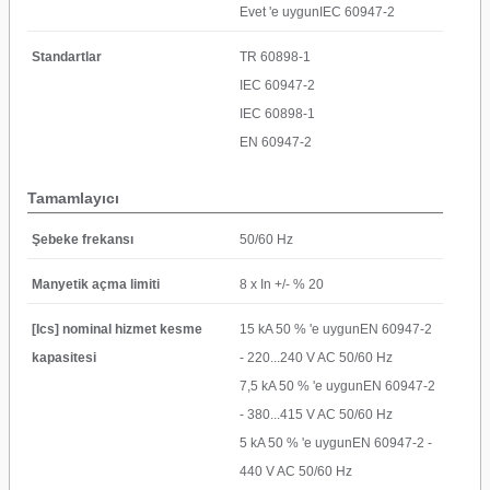
Evet 'e uygunIEC 60947-2
Standartlar
TR 60898-1
IEC 60947-2
IEC 60898-1
EN 60947-2
Tamamlayıcı
Şebeke frekansı
50/60 Hz
Manyetik açma limiti
8 x In +/- % 20
[Ics] nominal hizmet kesme
15 kA 50 % 'e uygunEN 60947-2
kapasitesi
- 220...240 V AC 50/60 Hz
7,5 kA 50 % 'e uygunEN 60947-2
- 380...415 V AC 50/60 Hz
5 kA 50 % 'e uygunEN 60947-2 -
440 V AC 50/60 Hz