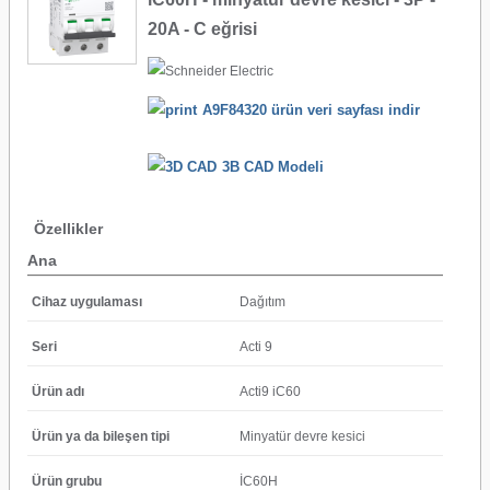
20A - C eğrisi
A9F84320 ürün veri sayfası indir
3B CAD Modeli
Özellikler
Ana
Cihaz uygulaması
Dağıtım
Seri
Acti 9
Ürün adı
Acti9 iC60
Ürün ya da bileşen tipi
Minyatür devre kesici
Ürün grubu
İC60H