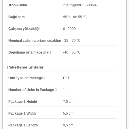
Tropik iklim
2 'e uygunIEC 60068-1
Bağıl nem
95 % -de 55 °C
Çalışma yüksekliği
0...2000 m
Nominal çalışma ortam sıcaklığı
-35…70 °C
Depolama ortam koşulları
-40…85 °C
Paketleme üniteleri
Unit Type of Package 1
PCE
Number of Units in Package 1
1
Package 1 Height
7,5 cm
Package 1 Width
5,5 cm
Package 1 Length
9,5 cm