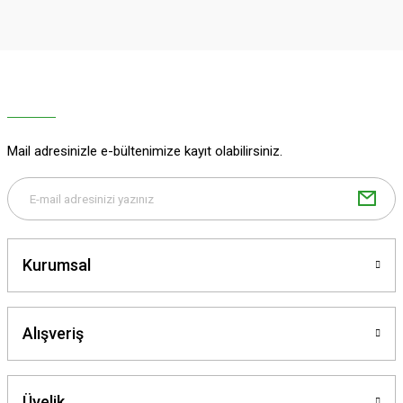
Görüş ve önerileriniz için teşekkür ederiz.
Ürün resmi kalitesiz, bozuk veya görüntülenemiyor.
Ürün açıklamasında eksik bilgiler bulunuyor.
Ürün bilgilerinde hatalar bulunuyor.
Ürün fiyatı diğer sitelerden daha pahalı.
Mail adresinizle e-bültenimize kayıt olabilirsiniz.
Bu ürüne benzer farklı alternatifler olmalı.
Kurumsal
Gönder
Alışveriş
Üyelik