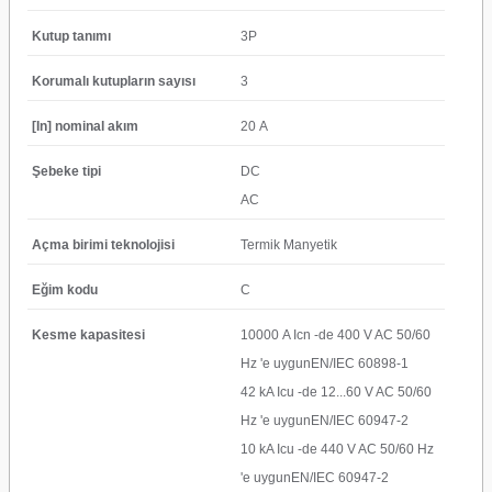
Kutup tanımı
3P
Korumalı kutupların sayısı
3
[In] nominal akım
20 A
Şebeke tipi
DC
AC
Açma birimi teknolojisi
Termik Manyetik
Eğim kodu
C
Kesme kapasitesi
10000 A Icn -de 400 V AC 50/60
Hz 'e uygunEN/IEC 60898-1
42 kA Icu -de 12...60 V AC 50/60
Hz 'e uygunEN/IEC 60947-2
10 kA Icu -de 440 V AC 50/60 Hz
'e uygunEN/IEC 60947-2