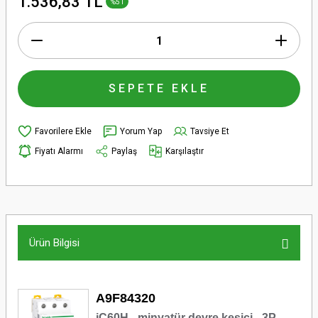
1.536,83 TL
%51
SEPETE EKLE
Yorum Yap
Tavsiye Et
Fiyatı Alarmı
Paylaş
Karşılaştır
Ürün Bilgisi
A9F84320
iC60H - minyatür devre kesici - 3P -