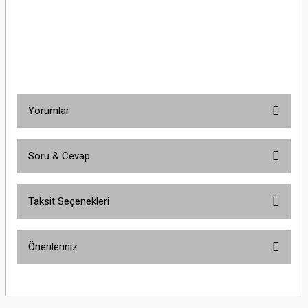
10kA C Otomatik SigortaSchneider Electric A9F84320 3x20A 10kA C Otomatik
SigortaSchneider Electric A9F84320 3x20A 10kA C Otomatik SigortaSchneider
Electric A9F84320 3x20A 10kA C Otomatik SigortaSchneider Electric A9F84320
3x20A 10kA C Otomatik Sigorta
Yorumlar
Soru & Cevap
Bu ürüne ilk yorumu siz yapın!
Taksit Seçenekleri
Yorum Yaz
Ürün hakkında henüz soru sorulmamış.
Önerileriniz
Soru Sor
Bu ürünün fiyat bilgisi, resim, ürün açıklamalarında ve diğer konularda
yetersiz gördüğünüz noktaları öneri formunu kullanarak tarafımıza
iletebilirsiniz.