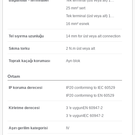
Bağlantılar - terminaller
Tek terminal (üst veya alt) 1…
25 mm² sert
Tek terminal (üst veya alt) 1…
16 mm² esnek
Tel sıyırma uzunluğu
14 mm for üst veya alt connection
Sıkma torku
2 N.m üst veya alt
Toprak kaçağı koruması
Ayrı blok
Ortam
IP koruma derecesi
IP20 conforming to IEC 60529
IP20 conforming to EN 60529
Kirletme derecesi
3 'e uygunEN 60947-2
3 'e uygunIEC 60947-2
Aşırı gerilim kategorisi
IV