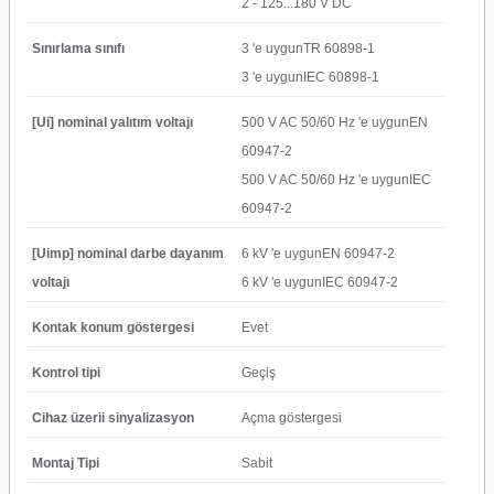
2 - 125...180 V DC
Sınırlama sınıfı
3 'e uygunTR 60898-1
3 'e uygunIEC 60898-1
[Ui] nominal yalıtım voltajı
500 V AC 50/60 Hz 'e uygunEN
60947-2
500 V AC 50/60 Hz 'e uygunIEC
60947-2
[Uimp] nominal darbe dayanım
6 kV 'e uygunEN 60947-2
voltajı
6 kV 'e uygunIEC 60947-2
Kontak konum göstergesi
Evet
Kontrol tipi
Geçiş
Cihaz üzerii sinyalizasyon
Açma göstergesi
Montaj Tipi
Sabit