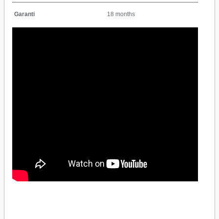
Garanti
18 months
Schneider Electric A9F84320 3x20A 10kA C Otomatik SigortaSchneider Electric
A9F84320 3x20A 10kA C Otomatik SigortaSchneider Electric A9F84320 3x20A