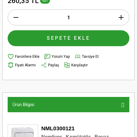
260,35 TL
%61
SEPETE EKLE
Yorum Yap
Tavsiye Et
Fiyatı Alarmı
Paylaş
Karşılaştır
Ürün Bilgisi
NML0300121
Nemliyer - Komütatör - Beyaz