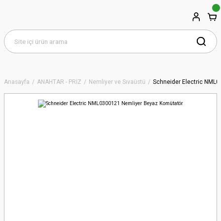
Anasayfa
ANAHTAR - PRİZ
Nemliyer ve Sıvaüstü
Schneider Electric NML