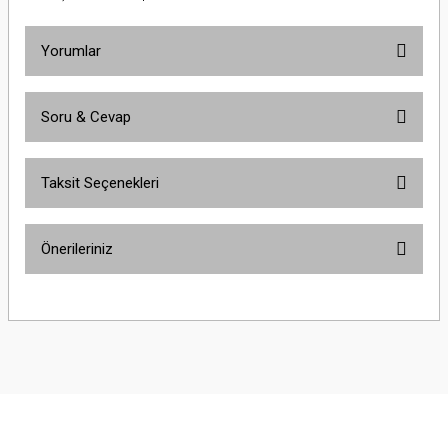
Yorumlar
Soru & Cevap
Bu ürüne ilk yorumu siz yapın!
Taksit Seçenekleri
Yorum Yaz
Ürün hakkında henüz soru sorulmamış.
Önerileriniz
Soru Sor
Bu ürünün fiyat bilgisi, resim, ürün açıklamalarında ve diğer konularda
yetersiz gördüğünüz noktaları öneri formunu kullanarak tarafımıza
iletebilirsiniz.
Görüş ve önerileriniz için teşekkür ederiz.
Ürün resmi kalitesiz, bozuk veya görüntülenemiyor.
Ürün açıklamasında eksik bilgiler bulunuyor.