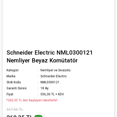
Schneider Electric NML0300121
Nemliyer Beyaz Komütatör
Kategori
Nemliyer ve Sıvaüstü
Marka
Schneider Electric
Stok Kodu
NML0300121
Garanti Süresi
18 Ay
Fiyat
556,30 TL + KDV
*260,35 TL den başlayan taksitlerle!
667,56 TL