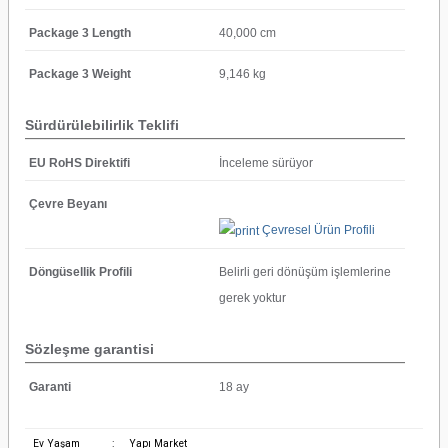
Package 3 Length
40,000 cm
Package 3 Weight
9,146 kg
Sürdürülebilirlik Teklifi
EU RoHS Direktifi
İnceleme sürüyor
Çevre Beyanı
Çevresel Ürün Profili
Döngüsellik Profili
Belirli geri dönüşüm işlemlerine
gerek yoktur
Sözleşme garantisi
Garanti
18 ay
Ev Yaşam
:
Yapı Market