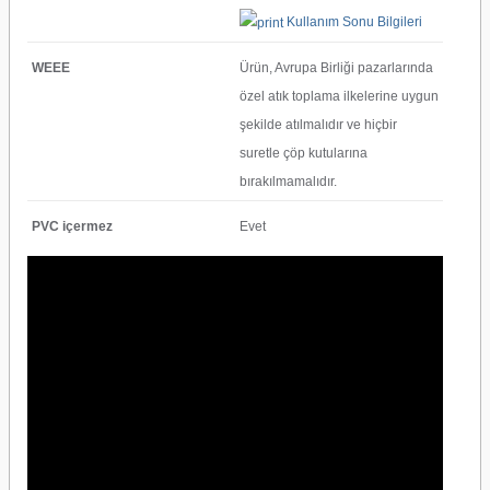
Kullanım Sonu Bilgileri
WEEE
Ürün, Avrupa Birliği pazarlarında
özel atık toplama ilkelerine uygun
şekilde atılmalıdır ve hiçbir
suretle çöp kutularına
bırakılmamalıdır.
PVC içermez
Evet