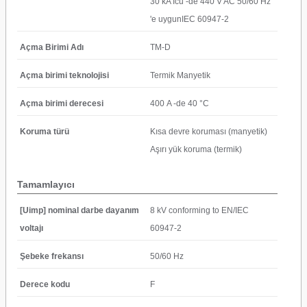
30 kA Icu -de 440 V AC 50/60 Hz
'e uygunIEC 60947-2
Açma Birimi Adı
TM-D
Açma birimi teknolojisi
Termik Manyetik
Açma birimi derecesi
400 A -de 40 °C
Koruma türü
Kısa devre koruması (manyetik)
Aşırı yük koruma (termik)
Tamamlayıcı
[Uimp] nominal darbe dayanım
8 kV conforming to EN/IEC
voltajı
60947-2
Şebeke frekansı
50/60 Hz
Derece kodu
F