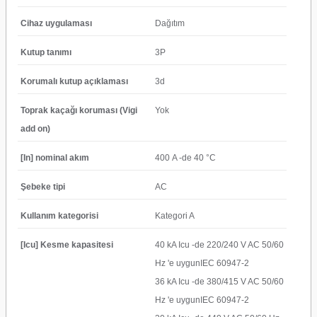
Cihaz uygulaması
Dağıtım
Kutup tanımı
3P
Korumalı kutup açıklaması
3d
Toprak kaçağı koruması (Vigi
Yok
add on)
[In] nominal akım
400 A -de 40 °C
Şebeke tipi
AC
Kullanım kategorisi
Kategori A
[Icu] Kesme kapasitesi
40 kA Icu -de 220/240 V AC 50/60
Hz 'e uygunIEC 60947-2
36 kA Icu -de 380/415 V AC 50/60
Hz 'e uygunIEC 60947-2