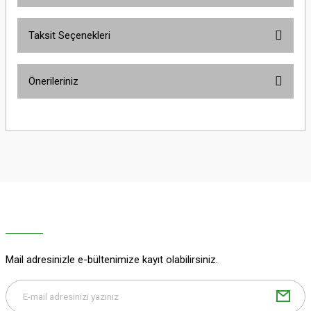
Taksit Seçenekleri
Yorum Yaz
Ürün hakkında henüz soru sorulmamış.
Önerileriniz
Soru Sor
Bu ürünün fiyat bilgisi, resim, ürün açıklamalarında ve diğer konularda
yetersiz gördüğünüz noktaları öneri formunu kullanarak tarafımıza
iletebilirsiniz.
Görüş ve önerileriniz için teşekkür ederiz.
Ürün resmi kalitesiz, bozuk veya görüntülenemiyor.
Ürün açıklamasında eksik bilgiler bulunuyor.
Ürün bilgilerinde hatalar bulunuyor.
Ürün fiyatı diğer sitelerden daha pahalı.
Mail adresinizle e-bültenimize kayıt olabilirsiniz.
Bu ürüne benzer farklı alternatifler olmalı.