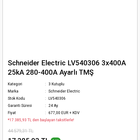
Schneider Electric LV540306 3x400A
25kA 280-400A Ayarlı TMŞ
Kategori
3 Kutuplu
Marka
Schneider Electric
Stok Kodu
LV540306
Garanti Süresi
24 Ay
Fiyat
677,00 EUR + KDV
*17.385,93 TL den başlayan taksitlerle!
44.579,31 TL