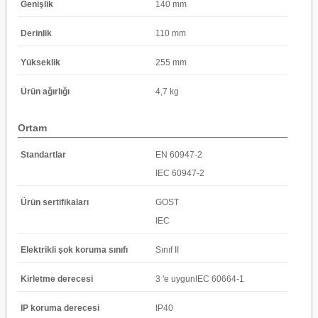
Genişlik
140 mm
Derinlik
110 mm
Yükseklik
255 mm
Ürün ağırlığı
4,7 kg
Ortam
Standartlar
EN 60947-2
IEC 60947-2
Ürün sertifikaları
GOST
IEC
Elektrikli şok koruma sınıfı
Sınıf II
Kirletme derecesi
3 'e uygunIEC 60664-1
IP koruma derecesi
IP40