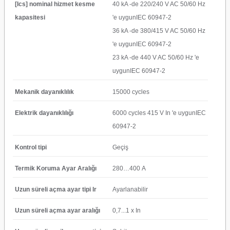
[Ics] nominal hizmet kesme
40 kA -de 220/240 V AC 50/60 Hz
kapasitesi
'e uygunIEC 60947-2
36 kA -de 380/415 V AC 50/60 Hz
'e uygunIEC 60947-2
23 kA -de 440 V AC 50/60 Hz 'e
uygunIEC 60947-2
Mekanik dayanıklılık
15000 cycles
Elektrik dayanıklılığı
6000 cycles 415 V In 'e uygunIEC
60947-2
Kontrol tipi
Geçiş
Termik Koruma Ayar Aralığı
280…400 A
Uzun süreli açma ayar tipi lr
Ayarlanabilir
Uzun süreli açma ayar aralığı
0,7...1 x In