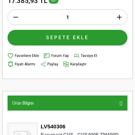
17.385,93 TL
%61
SEPETE EKLE
Yorum Yap
Tavsiye Et
Fiyatı Alarmı
Paylaş
Karşılaştır
Ürün Bilgisi
LV540306
Easypact CVS - CVS400F TM400D