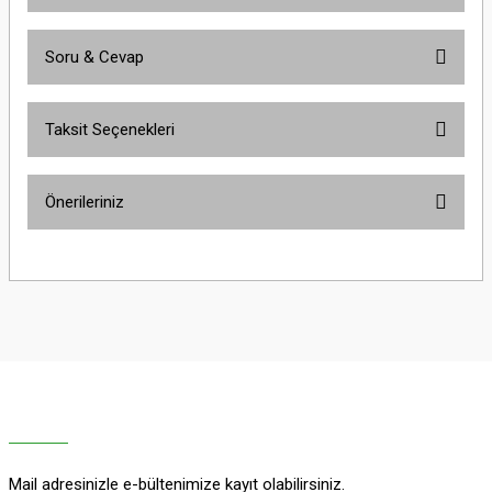
Soru & Cevap
Bu ürüne ilk yorumu siz yapın!
Taksit Seçenekleri
Yorum Yaz
Ürün hakkında henüz soru sorulmamış.
Önerileriniz
Soru Sor
Bu ürünün fiyat bilgisi, resim, ürün açıklamalarında ve diğer konularda
yetersiz gördüğünüz noktaları öneri formunu kullanarak tarafımıza
iletebilirsiniz.
Görüş ve önerileriniz için teşekkür ederiz.
Ürün resmi kalitesiz, bozuk veya görüntülenemiyor.
Ürün açıklamasında eksik bilgiler bulunuyor.
Ürün bilgilerinde hatalar bulunuyor.
Ürün fiyatı diğer sitelerden daha pahalı.
Mail adresinizle e-bültenimize kayıt olabilirsiniz.