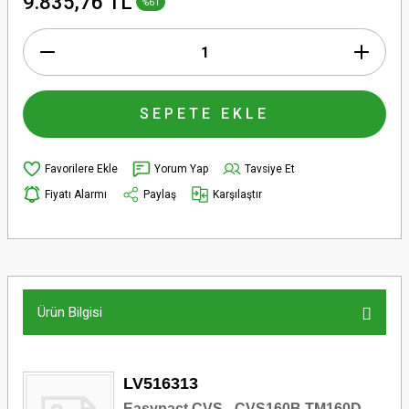
9.835,76 TL
%61
SEPETE EKLE
Yorum Yap
Tavsiye Et
Fiyatı Alarmı
Paylaş
Karşılaştır
Ürün Bilgisi
LV516313
Easypact CVS - CVS160B TM160D