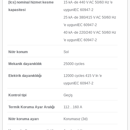
[Ics] nominal hizmet kesme
15 kA -de 440 V AC 50/60 Hz 'e
kapasitesi
uygunIEC 60947-2
25 kA -de 380/415 V AC 50/60 Hz
'e uygunIEC 60947-2
40 kA -de 220/240 V AC 50/60 Hz
'e uygunIEC 60947-2
Nötr konum
Sol
Mekanik dayanıklılık
25000 cycles
Elektrik dayanıklılığı
12000 cycles 415 V In 'e
uygunIEC 60947-2
Kontrol tipi
Geçiş
Termik Koruma Ayar Aralığı
112…160 A
Nötr koruma ayarı
Korumasız (3d)