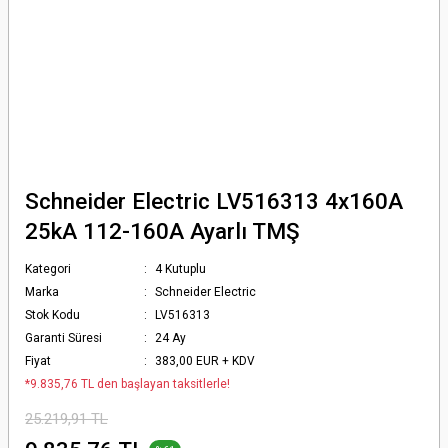
Schneider Electric LV516313 4x160A
25kA 112-160A Ayarlı TMŞ
Kategori
4 Kutuplu
Marka
Schneider Electric
Stok Kodu
LV516313
Garanti Süresi
24 Ay
Fiyat
383,00 EUR + KDV
*9.835,76 TL den başlayan taksitlerle!
25.219,91 TL