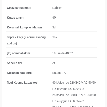
Cihaz uygulaması
Dağıtım
Kutup tanımı
4P
Korumalı kutup açıklaması
3d
Toprak kaçağı koruması (Vigi
Yok
add on)
[In] nominal akım
160 A -de 40 °C
Şebeke tipi
AC
Kullanım kategorisi
Kategori A
[Icu] Kesme kapasitesi
40 kA Icu -de 220/240 V AC 50/60
Hz 'e uygunIEC 60947-2
25 kA Icu -de 380/415 V AC 50/60
Hz 'e uygunIEC 60947-2