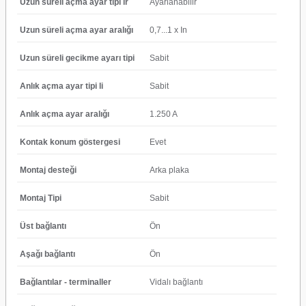
Uzun süreli açma ayar tipi lr
Ayarlanabilir
Uzun süreli açma ayar aralığı
0,7...1 x In
Uzun süreli gecikme ayarı tipi
Sabit
Anlık açma ayar tipi li
Sabit
Anlık açma ayar aralığı
1.250 A
Kontak konum göstergesi
Evet
Montaj desteği
Arka plaka
Montaj Tipi
Sabit
Üst bağlantı
Ön
Aşağı bağlantı
Ön
Bağlantılar - terminaller
Vidalı bağlantı