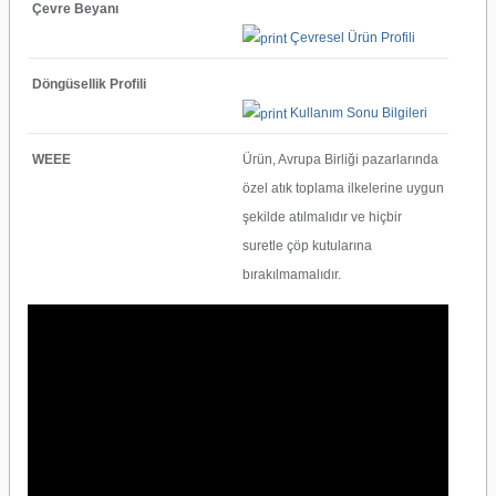
Çevre Beyanı
Çevresel Ürün Profili
Döngüsellik Profili
Kullanım Sonu Bilgileri
WEEE
Ürün, Avrupa Birliği pazarlarında
özel atık toplama ilkelerine uygun
şekilde atılmalıdır ve hiçbir
suretle çöp kutularına
bırakılmamalıdır.