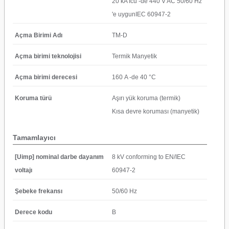
20 kA Icu -de 440 V AC 50/60 Hz
'e uygunIEC 60947-2
Açma Birimi Adı
TM-D
Açma birimi teknolojisi
Termik Manyetik
Açma birimi derecesi
160 A -de 40 °C
Koruma türü
Aşırı yük koruma (termik)
Kısa devre koruması (manyetik)
Tamamlayıcı
[Uimp] nominal darbe dayanım
8 kV conforming to EN/IEC
voltajı
60947-2
Şebeke frekansı
50/60 Hz
Derece kodu
B