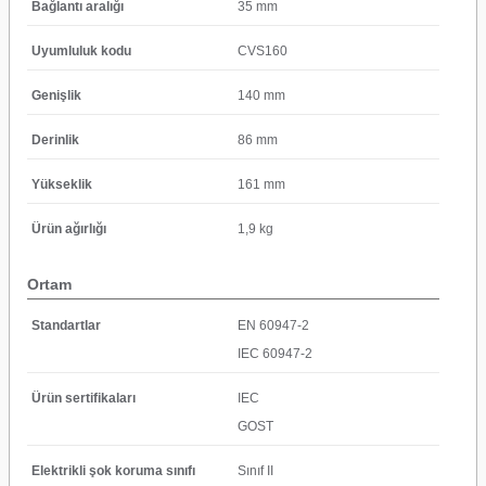
Bağlantı aralığı
35 mm
Uyumluluk kodu
CVS160
Genişlik
140 mm
Derinlik
86 mm
Yükseklik
161 mm
Ürün ağırlığı
1,9 kg
Ortam
Standartlar
EN 60947-2
IEC 60947-2
Ürün sertifikaları
IEC
GOST
Elektrikli şok koruma sınıfı
Sınıf II