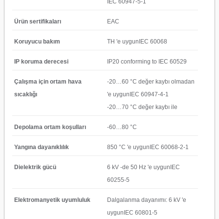
IEC 60947-5-1
Ürün sertifikaları
EAC
Koruyucu bakım
TH 'e uygunIEC 60068
IP koruma derecesi
IP20 conforming to IEC 60529
Çalışma için ortam hava
-20…60 °C değer kaybı olmadan
sıcaklığı
'e uygunIEC 60947-4-1
-20…70 °C değer kaybı ile
Depolama ortam koşulları
-60…80 °C
Yangına dayanıklılık
850 °C 'e uygunIEC 60068-2-1
Dielektrik gücü
6 kV -de 50 Hz 'e uygunIEC
60255-5
Elektromanyetik uyumluluk
Dalgalanma dayanımı: 6 kV 'e
uygunIEC 60801-5