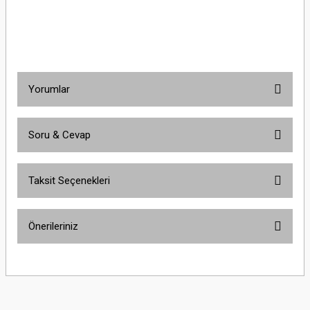
LRE355 30-40A Termik RöleSchneider Electric LRE355 30-40A Termik
RöleSchneider Electric LRE355 30-40A Termik RöleSchneider Electric LRE355 30-
40A Termik Röle
Yorumlar
Soru & Cevap
Bu ürüne ilk yorumu siz yapın!
Taksit Seçenekleri
Yorum Yaz
Ürün hakkında henüz soru sorulmamış.
Önerileriniz
Soru Sor
Bu ürünün fiyat bilgisi, resim, ürün açıklamalarında ve diğer konularda
yetersiz gördüğünüz noktaları öneri formunu kullanarak tarafımıza
iletebilirsiniz.
Görüş ve önerileriniz için teşekkür ederiz.