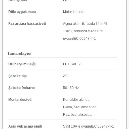
Ürün grubu
LRE
Röle uygulaması
Motor koruma
Faz arızası hassasiyeti
Açma akımı iki fazda Ir'nin %
130'u, sonuncu fazda 0 'e
uygunIEC 60947-4-1
Tamamlayıcı
Ürün uyumluluğu
LC1E40...95
Şebeke tipi
AC
Şebeke frekansı
50...60 Hz
Montaj desteği
Kontaktör altında
Plaka, özel aksesuarlı
Ray, özel aksesuarlı
Asiri yük açma sinifi
Sınıf 10A 'e uygunIEC 60947-4-1