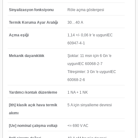
Sinyalizasyon fonksiyonu
Röle açma göstergesi
Termik Koruma Ayar Aralığı
30…40 A
Açma eşiği
1,14 +/- 0,06 Ir 'e uygunIEC
60947-4-1
Mekanik dayanıklılık
Şoklar: 11 msn için 6 Gn 'e
uygunIEC 60068-2-7
Titreşimler: 3 Gn 'e uygunIEC
60068-2-6
Yardımcı kontak düzenleme
1 NA + 1 NK
[Ith] klasik açık hava termik
5 A için sinyalleme devresi
akımı
[Ue] nominal çalışma voltajı
<= 690 V AC