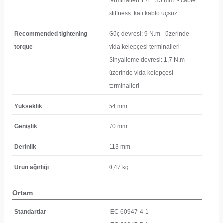
terminalleri 1 4…35 mm² - cable
stiffness: katı kablo uçsuz
Recommended tightening
Güç devresi: 9 N.m - üzerinde
torque
vida kelepçesi terminalleri
Sinyalleme devresi: 1,7 N.m -
üzerinde vida kelepçesi
terminalleri
Yükseklik
54 mm
Genişlik
70 mm
Derinlik
113 mm
Ürün ağırlığı
0,47 kg
Ortam
Standartlar
IEC 60947-4-1