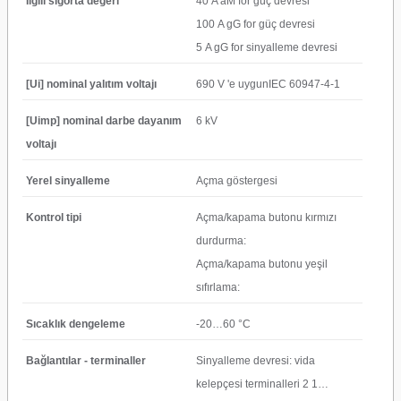
Ilgili sigorta değeri
40 A aM for güç devresi
100 A gG for güç devresi
5 A gG for sinyalleme devresi
[Ui] nominal yalıtım voltajı
690 V 'e uygunIEC 60947-4-1
[Uimp] nominal darbe dayanım
6 kV
voltajı
Yerel sinyalleme
Açma göstergesi
Kontrol tipi
Açma/kapama butonu kırmızı
durdurma:
Açma/kapama butonu yeşil
sıfırlama:
Sıcaklık dengeleme
-20…60 °C
Bağlantılar - terminaller
Sinyalleme devresi: vida
kelepçesi terminalleri 2 1…