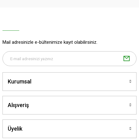
Ürün resmi kalitesiz, bozuk veya görüntülenemiyor.
Ürün açıklamasında eksik bilgiler bulunuyor.
Ürün bilgilerinde hatalar bulunuyor.
Ürün fiyatı diğer sitelerden daha pahalı.
Mail adresinizle e-bültenimize kayıt olabilirsiniz.
Bu ürüne benzer farklı alternatifler olmalı.
Kurumsal
Gönder
Alışveriş
Üyelik