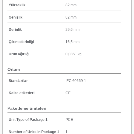
Yükseklik
82 mm
Genişlik
82 mm
Derinlik
29,6 mm
Çıkıntı derinliği
16,5 mm
Ürün ağırlığı
0,0861 kg
Ortam
Standartlar
IEC 60669-1
Kalite etiketleri
CE
Paketleme üniteleri
Unit Type of Package 1
PCE
Number of Units in Package 1
1