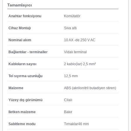
Tamamlayıcı
Anahtar fonksiyonu
Komütatör
Cihaz Montajı
Sıva altı
Nominal akım
10 AX -de 250 V AC
Bağlantılar - terminaller
Vidalı terminal
Kabloların sayısı
2 kablo(lar) 2,5 mm²
Tel sıyırma uzunluğu
12,5 mm
Malzeme
ABS (akrilonitril butadiyen stiren)
Yüzey dış görünümü
Cilalı
Iletken malzeme
Bakır
Sabitleme modu
Tırnaklar46 mm