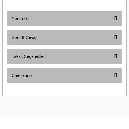
Komütatör
Yorumlar
Soru & Cevap
Bu ürüne ilk yorumu siz yapın!
Taksit Seçenekleri
Yorum Yaz
Ürün hakkında henüz soru sorulmamış.
Önerileriniz
Soru Sor
Bu ürünün fiyat bilgisi, resim, ürün açıklamalarında ve diğer konularda
yetersiz gördüğünüz noktaları öneri formunu kullanarak tarafımıza
iletebilirsiniz.
Görüş ve önerileriniz için teşekkür ederiz.
Ürün resmi kalitesiz, bozuk veya görüntülenemiyor.
Ürün açıklamasında eksik bilgiler bulunuyor.