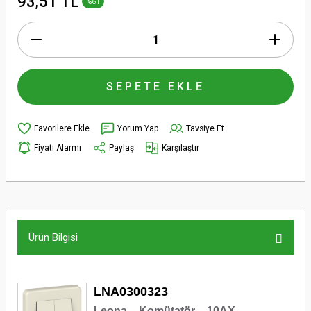
93,51 TL
%61
SEPETE EKLE
Yorum Yap
Tavsiye Et
Fiyatı Alarmı
Paylaş
Karşılaştır
Ürün Bilgisi
LNA0300323
Leona – Komütatör – 10AX –