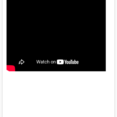
Schneider Electric LNA0300323 Leona Krem KomütatörSchneider Electric
LNA0300323 Leona Krem KomütatörSchneider Electric LNA0300323 Leona Krem
KomütatörSchneider Electric LNA0300323 Leona Krem KomütatörSchneider Electric
LNA0300323 Leona Krem KomütatörSchneider Electric LNA0300323 Leona Krem
KomütatörSchneider Electric LNA0300323 Leona Krem KomütatörSchneider Electric
LNA0300323 Leona Krem KomütatörSchneider Electric LNA0300323 Leona Krem