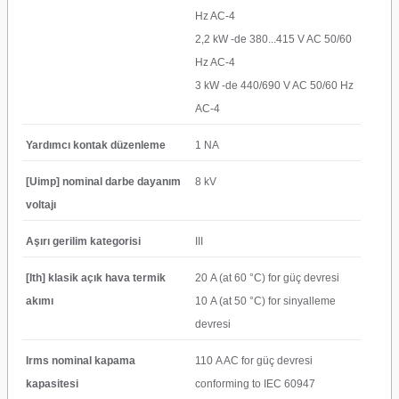
Hz AC-4
2,2 kW -de 380...415 V AC 50/60
Hz AC-4
3 kW -de 440/690 V AC 50/60 Hz
AC-4
Yardımcı kontak düzenleme
1 NA
[Uimp] nominal darbe dayanım
8 kV
voltajı
Aşırı gerilim kategorisi
III
[Ith] klasik açık hava termik
20 A (at 60 °C) for güç devresi
akımı
10 A (at 50 °C) for sinyalleme
devresi
Irms nominal kapama
110 A AC for güç devresi
kapasitesi
conforming to IEC 60947