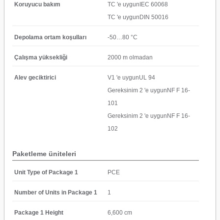
Koruyucu bakım
TC 'e uygunIEC 60068
TC 'e uygunDIN 50016
Depolama ortam koşulları
-50…80 °C
Çalışma yüksekliği
2000 m olmadan
Alev geciktirici
V1 'e uygunUL 94
Gereksinim 2 'e uygunNF F 16-
101
Gereksinim 2 'e uygunNF F 16-
102
Paketleme üniteleri
Unit Type of Package 1
PCE
Number of Units in Package 1
1
Package 1 Height
6,600 cm