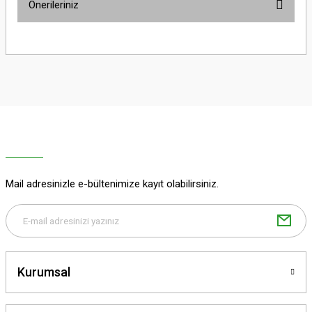
Önerileriniz
Soru Sor
Bu ürünün fiyat bilgisi, resim, ürün açıklamalarında ve diğer konularda
yetersiz gördüğünüz noktaları öneri formunu kullanarak tarafımıza
iletebilirsiniz.
Görüş ve önerileriniz için teşekkür ederiz.
Ürün resmi kalitesiz, bozuk veya görüntülenemiyor.
Ürün açıklamasında eksik bilgiler bulunuyor.
Ürün bilgilerinde hatalar bulunuyor.
Ürün fiyatı diğer sitelerden daha pahalı.
Mail adresinizle e-bültenimize kayıt olabilirsiniz.
Bu ürüne benzer farklı alternatifler olmalı.
Kurumsal
Gönder