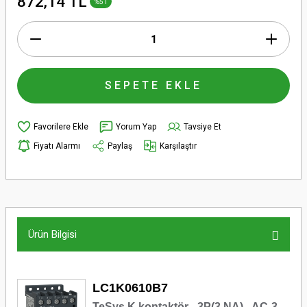
872,14 TL
%51
SEPETE EKLE
Yorum Yap
Tavsiye Et
Fiyatı Alarmı
Paylaş
Karşılaştır
Ürün Bilgisi
LC1K0610B7
TeSys K kontaktör - 3P(3 NA) - AC-3