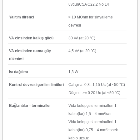
uygunCSA C22.2 No 14
Yalıtım direnci
> 10 MOhm for sinyalleme
devresi
VA cinsinden kalkış gücü
30 VA (at 20 °C)
VA cinsinden tutma güç
4,5 VA (at 20 °C)
tüketimi
Isı dağılımı
1,3 W
Kontrol devresi gerilim limitleri
Çalışma: 0,8...1,15 Uc (at <50 °C)
Düşme: >= 0.20 Uc (at <50 °C)
Bağlantılar - terminaller
Vida kelepçesi terminalleri 1
kablo(lar) 1,5…4 mm²katı
Vida kelepçesi terminalleri 1
kablo(lar) 0,75…4 mm²esnek
kablo uçsuz