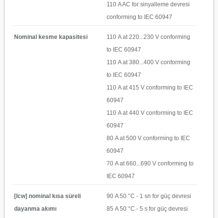
110 A AC for sinyalleme devresi
conforming to IEC 60947
Nominal kesme kapasitesi
110 A at 220...230 V conforming
to IEC 60947
110 A at 380...400 V conforming
to IEC 60947
110 A at 415 V conforming to IEC
60947
110 A at 440 V conforming to IEC
60947
80 A at 500 V conforming to IEC
60947
70 A at 660...690 V conforming to
IEC 60947
[Icw] nominal kısa süreli
90 A 50 °C - 1 sn for güç devresi
dayanma akımı
85 A 50 °C - 5 s for güç devresi