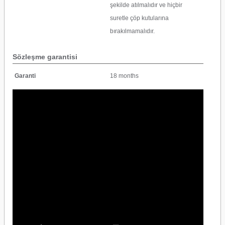
şekilde atılmalıdır ve hiçbir
suretle çöp kutularına
bırakılmamalıdır.
Sözleşme garantisi
Garanti
18 months