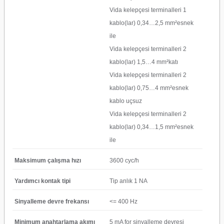
Vida kelepçesi terminalleri 1
kablo(lar) 0,34…2,5 mm²esnek
ile
Vida kelepçesi terminalleri 2
kablo(lar) 1,5…4 mm²katı
Vida kelepçesi terminalleri 2
kablo(lar) 0,75…4 mm²esnek
kablo uçsuz
Vida kelepçesi terminalleri 2
kablo(lar) 0,34…1,5 mm²esnek
ile
Maksimum çalışma hızı
3600 cyc/h
Yardımcı kontak tipi
Tip anlık 1 NA
Sinyalleme devre frekansı
<= 400 Hz
Minimum anahtarlama akımı
5 mA for sinyalleme devresi