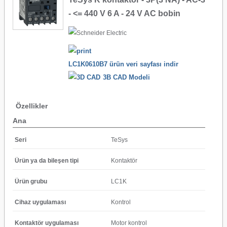
- <= 440 V 6 A - 24 V AC bobin
LC1K0610B7 ürün veri sayfası indir
3B CAD Modeli
Özellikler
Ana
Seri
TeSys
Ürün ya da bileşen tipi
Kontaktör
Ürün grubu
LC1K
Cihaz uygulaması
Kontrol
Kontaktör uygulaması
Motor kontrol