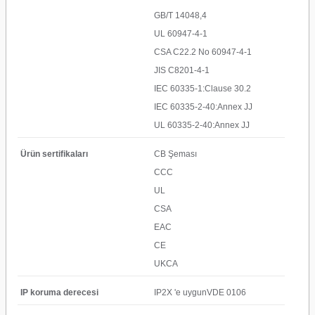
GB/T 14048,4
UL 60947-4-1
CSA C22.2 No 60947-4-1
JIS C8201-4-1
IEC 60335-1:Clause 30.2
IEC 60335-2-40:Annex JJ
UL 60335-2-40:Annex JJ
Ürün sertifikaları
CB Şeması
CCC
UL
CSA
EAC
CE
UKCA
IP koruma derecesi
IP2X 'e uygunVDE 0106