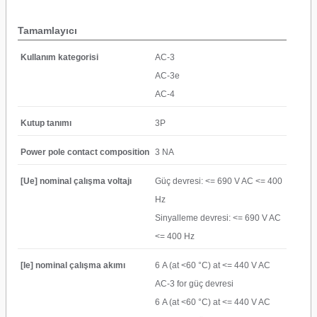
Tamamlayıcı
Kullanım kategorisi
AC-3
AC-3e
AC-4
Kutup tanımı
3P
Power pole contact composition
3 NA
[Ue] nominal çalışma voltajı
Güç devresi: <= 690 V AC <= 400
Hz
Sinyalleme devresi: <= 690 V AC
<= 400 Hz
[Ie] nominal çalışma akımı
6 A (at <60 °C) at <= 440 V AC
AC-3 for güç devresi
6 A (at <60 °C) at <= 440 V AC