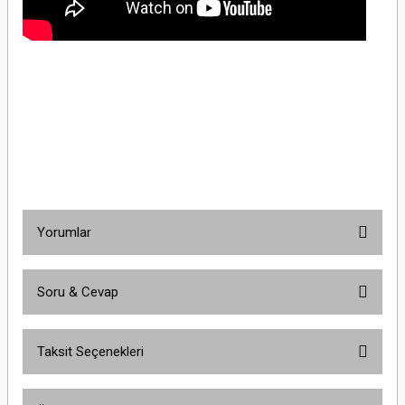
Schneider Electric LC1K0610B7 2.2kW 6A 24V/AC 1NA KontaktörSchneider Electric
LC1K0610B7 2.2kW 6A 24V/AC 1NA KontaktörSchneider Electric LC1K0610B7
2.2kW 6A 24V/AC 1NA KontaktörSchneider Electric LC1K0610B7 2.2kW 6A 24V/AC
1NA KontaktörSchneider Electric LC1K0610B7 2.2kW 6A 24V/AC 1NA
KontaktörSchneider Electric LC1K0610B7 2.2kW 6A 24V/AC 1NA
KontaktörSchneider Electric LC1K0610B7 2.2kW 6A 24V/AC 1NA Kontaktör
Yorumlar
Soru & Cevap
Bu ürüne ilk yorumu siz yapın!
Taksit Seçenekleri
Yorum Yaz
Ürün hakkında henüz soru sorulmamış.