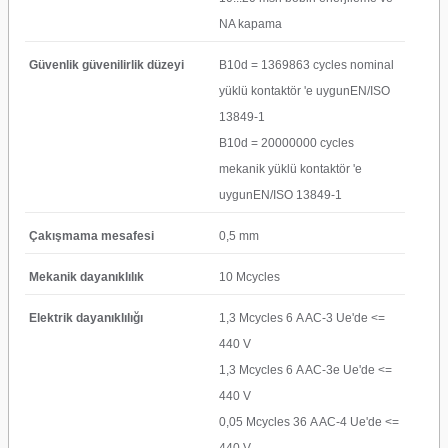
NA kapama
Güvenlik güvenilirlik düzeyi
B10d = 1369863 cycles nominal
yüklü kontaktör 'e uygunEN/ISO
13849-1
B10d = 20000000 cycles
mekanik yüklü kontaktör 'e
uygunEN/ISO 13849-1
Çakışmama mesafesi
0,5 mm
Mekanik dayanıklılık
10 Mcycles
Elektrik dayanıklılığı
1,3 Mcycles 6 A AC-3 Ue'de <=
440 V
1,3 Mcycles 6 A AC-3e Ue'de <=
440 V
0,05 Mcycles 36 A AC-4 Ue'de <=