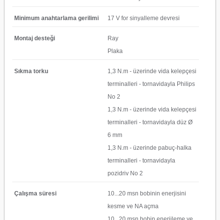
Minimum anahtarlama gerilimi
17 V for sinyalleme devresi
Montaj desteği
Ray
Plaka
Sıkma torku
1,3 N.m - üzerinde vida kelepçesi
terminalleri - tornavidayla Philips
No 2
1,3 N.m - üzerinde vida kelepçesi
terminalleri - tornavidayla düz Ø
6 mm
1,3 N.m - üzerinde pabuç-halka
terminalleri - tornavidayla
pozidriv No 2
Çalışma süresi
10...20 msn bobinin enerjisini
kesme ve NA açma
10...20 msn bobin enerjileme ve