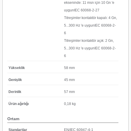
ekseninde: 11 msn için 10 Gn 'e
uygunIEC 60068-2-27
Titreşimler kontaktör kapalı: 4 Gn,
5...300 Hz 'e uygunIEC 60068-2-
6
Titreşimler kontaktör açık: 2 Gn,
5...300 Hz 'e uygunIEC 60068-2-
6
Yükseklik
58 mm
Genişlik
45 mm
Derinlik
57 mm
Ürün ağırlığı
0,18 kg
Ortam
Standartlar
EN/IEC 60947-4-1