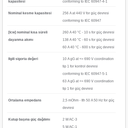
kapasitesi
conforming to IEC 60947-4-1
Nominal kesme kapasitesi
256 A at 440 V for güç devresi
conforming to IEC 60947
[Icw] nominal kısa süreli
260 A 40 °C - 10 s for güç devresi
dayanma akımı
138 A 40 °C - 60 s for güç devresi
60 A 40 °C - 600 s for güç devresi
Ilgili sigorta değeri
10 A gG at <= 690 V coordination
tip 1 for kontrol devresi
conforming to IEC 60947-5-1
63 A gG at <= 690 V coordination
tip 1 for güç devresi
Ortalama empedans
2,5 mOhm - Ith 50 A 50 Hz for güç
devresi
Kutup başına güç dağılımı
2 W AC-3
5 W AC-1