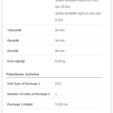
Şoklar kontaktör kapalı (11 msn
için 10 Gn)
Şoklar kontaktör açık (11 msn için
6 Gn)
Yükseklik
84 mm
Genişlik
56 mm
Derinlik
86 mm
Ürün ağırlığı
0,45 kg
Paketleme üniteleri
Unit Type of Package 1
PCE
Number of Units in Package 1
1
Package 1 Height
5,100 cm