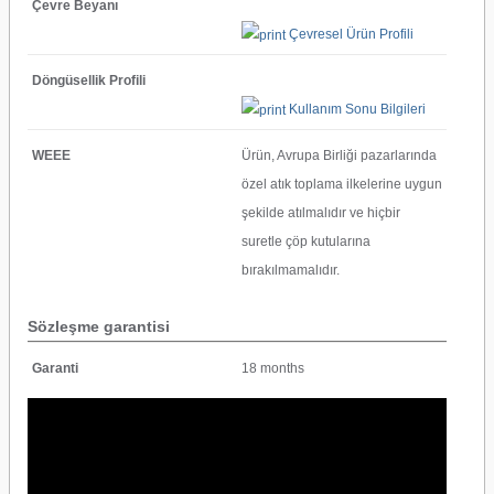
Çevre Beyanı
Çevresel Ürün Profili
Döngüsellik Profili
Kullanım Sonu Bilgileri
WEEE
Ürün, Avrupa Birliği pazarlarında
özel atık toplama ilkelerine uygun
şekilde atılmalıdır ve hiçbir
suretle çöp kutularına
bırakılmamalıdır.
Sözleşme garantisi
Garanti
18 months