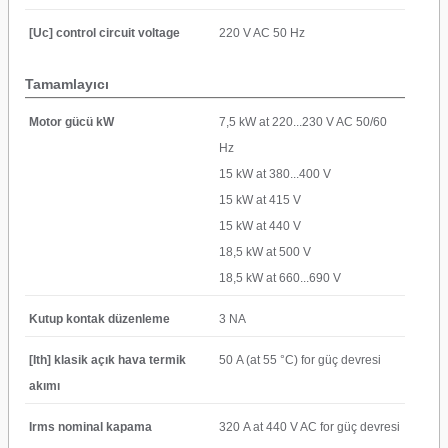
[Uc] control circuit voltage
220 V AC 50 Hz
Tamamlayıcı
Motor gücü kW
7,5 kW at 220...230 V AC 50/60
Hz
15 kW at 380...400 V
15 kW at 415 V
15 kW at 440 V
18,5 kW at 500 V
18,5 kW at 660...690 V
Kutup kontak düzenleme
3 NA
[Ith] klasik açık hava termik
50 A (at 55 °C) for güç devresi
akımı
Irms nominal kapama
320 A at 440 V AC for güç devresi