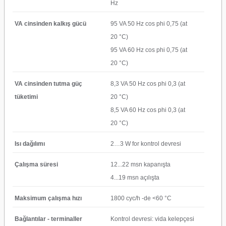
Hz
VA cinsinden kalkış gücü
95 VA 50 Hz cos phi 0,75 (at
20 °C)
95 VA 60 Hz cos phi 0,75 (at
20 °C)
VA cinsinden tutma güç
8,3 VA 50 Hz cos phi 0,3 (at
tüketimi
20 °C)
8,5 VA 60 Hz cos phi 0,3 (at
20 °C)
Isı dağılımı
2…3 W for kontrol devresi
Çalışma süresi
12...22 msn kapanışta
4...19 msn açılışta
Maksimum çalışma hızı
1800 cyc/h -de <60 °C
Bağlantılar - terminaller
Kontrol devresi: vida kelepçesi