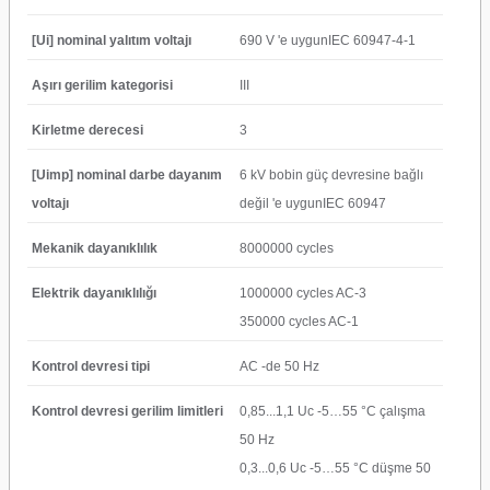
[Ui] nominal yalıtım voltajı
690 V 'e uygunIEC 60947-4-1
Aşırı gerilim kategorisi
III
Kirletme derecesi
3
[Uimp] nominal darbe dayanım
6 kV bobin güç devresine bağlı
voltajı
değil 'e uygunIEC 60947
Mekanik dayanıklılık
8000000 cycles
Elektrik dayanıklılığı
1000000 cycles AC-3
350000 cycles AC-1
Kontrol devresi tipi
AC -de 50 Hz
Kontrol devresi gerilim limitleri
0,85...1,1 Uc -5…55 °C çalışma
50 Hz
0,3...0,6 Uc -5…55 °C düşme 50