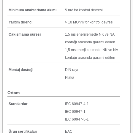
Minimum anahtarlama akımı
5 mA for kontrol devresi
Yalıtım direnci
> 10 MOhm for kontrol devresi
Çakışmama süresi
1,5 ms enerjilemede NK ve NA
kontağı arasında garanti edilen
1,5 ms enerji kesmede NK ve NA
kontağı arasında garanti edilen
Montaj desteği
DIN rayı
Plaka
Ortam
Standartlar
IEC 60947-4-1
IEC 60947-1
IEC 60947-5-1
Ürün sertifikaları
EAC