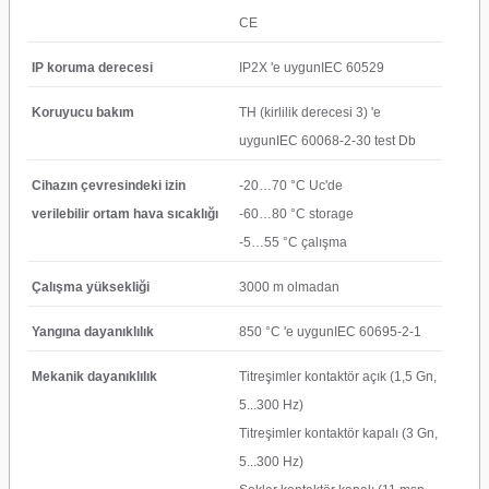
CE
IP koruma derecesi
IP2X 'e uygunIEC 60529
Koruyucu bakım
TH (kirlilik derecesi 3) 'e
uygunIEC 60068-2-30 test Db
Cihazın çevresindeki izin
-20…70 °C Uc'de
verilebilir ortam hava sıcaklığı
-60…80 °C storage
-5…55 °C çalışma
Çalışma yüksekliği
3000 m olmadan
Yangına dayanıklılık
850 °C 'e uygunIEC 60695-2-1
Mekanik dayanıklılık
Titreşimler kontaktör açık (1,5 Gn,
5...300 Hz)
Titreşimler kontaktör kapalı (3 Gn,
5...300 Hz)