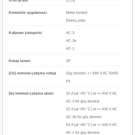
Ürün grubu
LC1E
Kontaktör uygulaması
Motor kontrol
Direnç yükü
Kullanım kategorisi
AC-3
AC-3e
AC-1
Kutup tanımı
3P
[Ue] nominal çalışma voltajı
Güç devresi: <= 690 V AC 50/60
Hz
[Ie] nominal çalışma akımı
32 A (at <55 °C) at <= 440 V AC
AC-3 for güç devresi
32 A (at <55 °C) at <= 440 V AC
AC-3e for güç devresi
50 A (at <60 °C) at <= 440 V AC
AC-1 for güç devresi