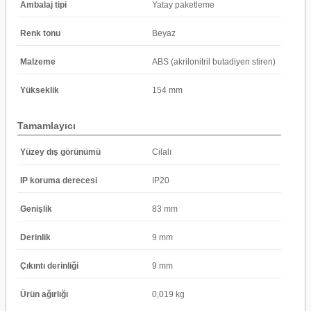
Ambalaj tipi
Yatay paketleme
Renk tonu
Beyaz
Malzeme
ABS (akrilonitril butadiyen stiren)
Yükseklik
154 mm
Tamamlayıcı
Yüzey dış görünümü
Cilalı
IP koruma derecesi
IP20
Genişlik
83 mm
Derinlik
9 mm
Çıkıntı derinliği
9 mm
Ürün ağırlığı
0,019 kg