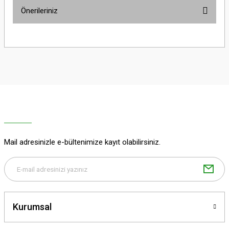
Önerileriniz
Soru Sor
Bu ürünün fiyat bilgisi, resim, ürün açıklamalarında ve diğer konularda
yetersiz gördüğünüz noktaları öneri formunu kullanarak tarafımıza
iletebilirsiniz.
Görüş ve önerileriniz için teşekkür ederiz.
Ürün resmi kalitesiz, bozuk veya görüntülenemiyor.
Ürün açıklamasında eksik bilgiler bulunuyor.
Ürün bilgilerinde hatalar bulunuyor.
Ürün fiyatı diğer sitelerden daha pahalı.
Mail adresinizle e-bültenimize kayıt olabilirsiniz.
Bu ürüne benzer farklı alternatifler olmalı.
Kurumsal
Gönder