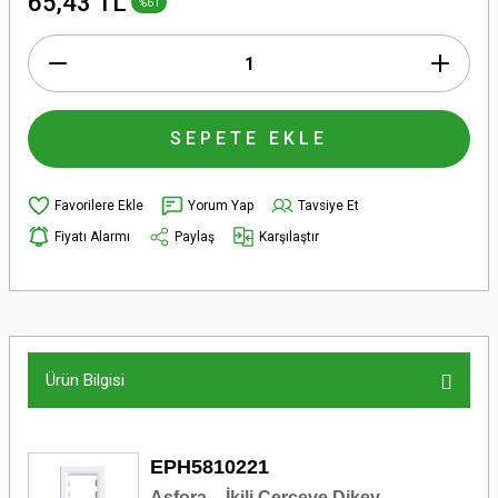
65,43 TL
%61
SEPETE EKLE
Yorum Yap
Tavsiye Et
Fiyatı Alarmı
Paylaş
Karşılaştır
Ürün Bilgisi
EPH5810221
Asfora – İkili Çerçeve Dikey –