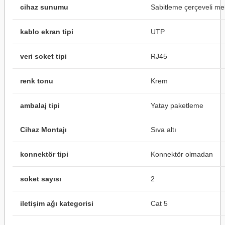
cihaz sunumu
Sabitleme çerçeveli m
kablo ekran tipi
UTP
veri soket tipi
RJ45
renk tonu
Krem
ambalaj tipi
Yatay paketleme
Cihaz Montajı
Sıva altı
konnektör tipi
Konnektör olmadan
soket sayısı
2
iletişim ağı kategorisi
Cat 5