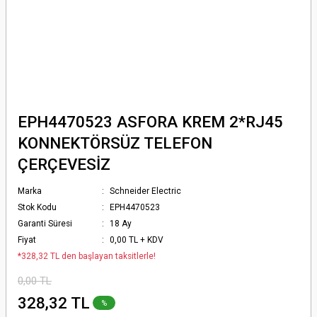
EPH4470523 ASFORA KREM 2*RJ45
KONNEKTÖRSÜZ TELEFON
ÇERÇEVESİZ
Marka
Schneider Electric
Stok Kodu
EPH4470523
Garanti Süresi
18 Ay
Fiyat
0,00 TL + KDV
*328,32 TL den başlayan taksitlerle!
0,00 TL
328,32 TL
%