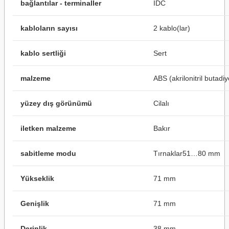
bağlantılar - terminaller
IDC
kabloların sayısı
2 kablo(lar)
kablo sertliği
Sert
malzeme
ABS (akrilonitril butadi
yüzey dış görünümü
Cilalı
iletken malzeme
Bakır
sabitleme modu
Tırnaklar51…80 mm
Yükseklik
71 mm
Genişlik
71 mm
Derinlik
38 mm