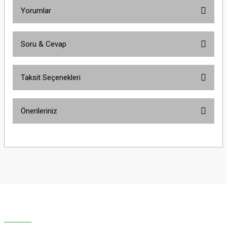
Yorumlar
Soru & Cevap
Bu ürüne ilk yorumu siz yapın!
Taksit Seçenekleri
Yorum Yaz
Ürün hakkında henüz soru sorulmamış.
Önerileriniz
Soru Sor
Bu ürünün fiyat bilgisi, resim, ürün açıklamalarında ve diğer konularda
yetersiz gördüğünüz noktaları öneri formunu kullanarak tarafımıza
iletebilirsiniz.
Görüş ve önerileriniz için teşekkür ederiz.
Ürün resmi kalitesiz, bozuk veya görüntülenemiyor.
Ürün açıklamasında eksik bilgiler bulunuyor.
Ürün bilgilerinde hatalar bulunuyor.