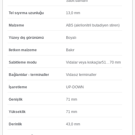
Sabit damarlı
Tel sıyırma uzunluğu
13,0 mm
Malzeme
ABS (akrilonitril butadiyen stiren)
Yüzey dış görünümü
Boyalı
Iletken malzeme
Bakır
Sabitleme modu
Vidalar veya kıskaçlar51…70 mm
Bağlantılar - terminaller
Vidasız terminaller
İşaretleme
UP-DOWN
Genişlik
71 mm
Yükseklik
71 mm
Derinlik
43,0 mm