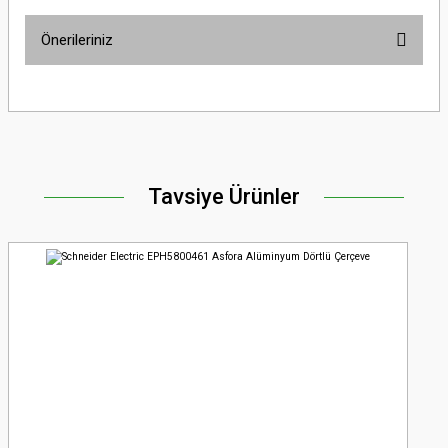
Önerileriniz
Soru Sor
Bu ürünün fiyat bilgisi, resim, ürün açıklamalarında ve diğer konularda
yetersiz gördüğünüz noktaları öneri formunu kullanarak tarafımıza
iletebilirsiniz.
Görüş ve önerileriniz için teşekkür ederiz.
Tavsiye Ürünler
Ürün resmi kalitesiz, bozuk veya görüntülenemiyor.
Ürün açıklamasında eksik bilgiler bulunuyor.
Ürün bilgilerinde hatalar bulunuyor.
Ürün fiyatı diğer sitelerden daha pahalı.
Bu ürüne benzer farklı alternatifler olmalı.
Gönder