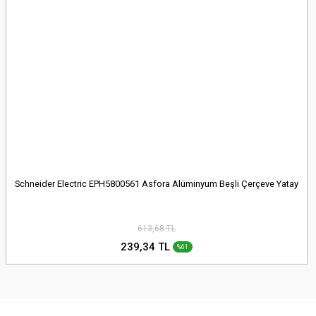
Schneider Electric EPH5800561 Asfora Alüminyum Beşli Çerçeve Yatay
613,68 TL
239,34 TL
%61