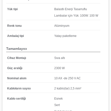
Yük tipi
Balastlı Enerji Tasarruflu
Lambalar için Yük: 100W: 100 W
Renk tonu
Alüminyum
Ambalaj tipi
Yatay paketleme
Tamamlayıcı
Cihaz Montajı
Sıva altı
Güç aralığı
2300 W
Nominal akım
10 AX -de 250 V AC
Kabloların sayısı
2 kablo(lar) 2,5 mm²
Kablo sertliği
Esnek
Sert