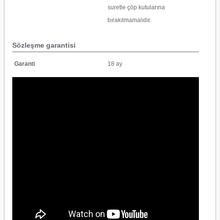
suretle çöp kutularına
bırakılmamalıdır.
Sözleşme garantisi
Garanti
18 ay