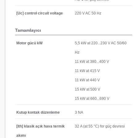
[Uc] control circuit voltage
220 V AC 50 Hz
Tamamlayıcı
Motor gücü kW
5,5 kW at 220...230 V AC 50/60
Hz
11 kW at 380...400 V
11 kW at 415 V
11 kW at 440 V
15 kW at 500 V
15 kW at 660...690 V
Kutup kontak düzenleme
3 NA
[Ith] klasik açık hava termik
32 A (at 55 °C) for güç devresi
akımı