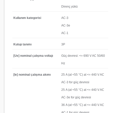
Direnç yükü
Kullanım kategorisi
AC-3
AC-3e
AC-1
Kutup tanımı
3P
[Ue] nominal çalışma voltajı
Güç devresi: <= 690 V AC 50/60
Hz
[Ie] nominal çalışma akımı
25 A (at <55 °C) at <= 440 V AC
AC-3 for güç devresi
25 A (at <55 °C) at <= 440 V AC
AC-3e for güç devresi
36 A (at <55 °C) at <= 440 V AC
AC-1 for güç devresi