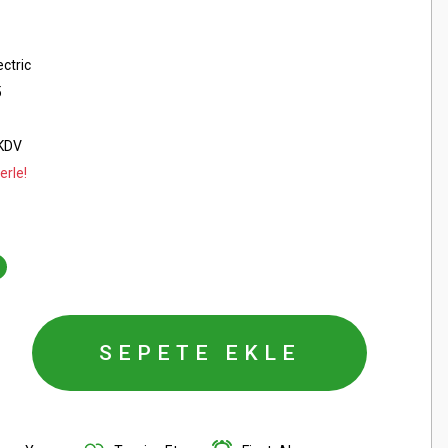
ctric
5
 KDV
erle!
SEPETE EKLE