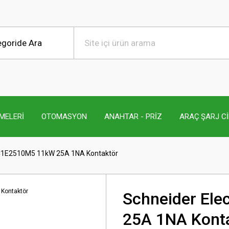
MELERİ
OTOMASYON
ANAHTAR - PRİZ
ARAÇ ŞARJ C
 LC1E2510M5 11kW 25A 1NA Kontaktör
Schneider El
25A 1NA Kont