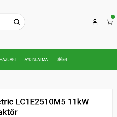
İHAZLARI
AYDINLATMA
DİĞER
ectric LC1E2510M5 11kW
aktör