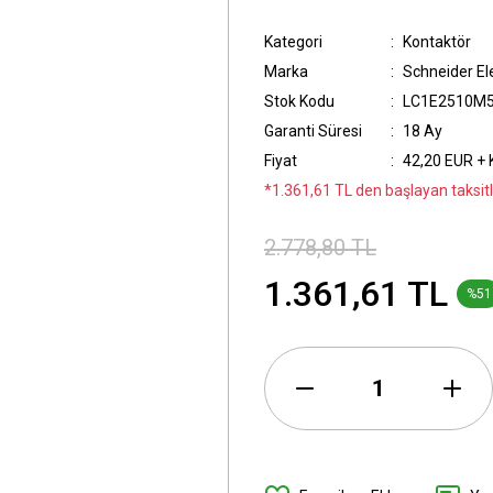
Kategori
Kontaktör
Marka
Schneider Ele
Stok Kodu
LC1E2510M
Garanti Süresi
18 Ay
Fiyat
42,20 EUR +
*1.361,61 TL den başlayan taksitl
2.778,80 TL
1.361,61 TL
%51