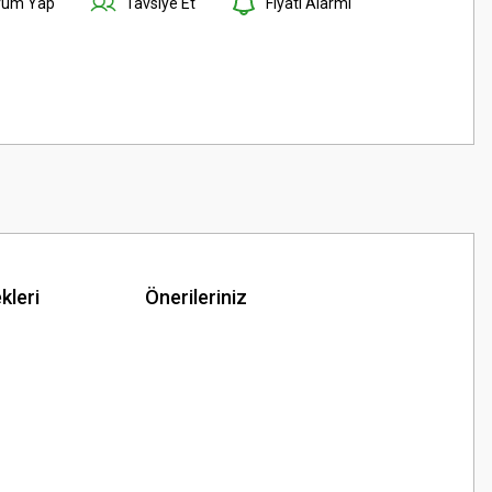
rum Yap
Tavsiye Et
Fiyatı Alarmı
kleri
Önerileriniz