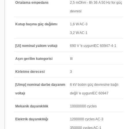
Ortalama empedans
2,5 mOhm - Ith 36 A 50 Hz for güç
devresi
Kutup başına güç dağılımı
1,6 W AC-3
3,2 W AC-1
[Ui] nominal yalıtım voltajı
690 V 'e uygunIEC 60947-4-1
Aşırı gerilim kategorisi
III
Kirletme derecesi
3
[Uimp] nominal darbe dayanım
6 kV bobin güç devresine bağlı
voltajı
değil 'e uygunIEC 60947
Mekanik dayanıklılık
10000000 cycles
Elektrik dayanıklılığı
1200000 cycles AC-3
350000 cycles AC-1