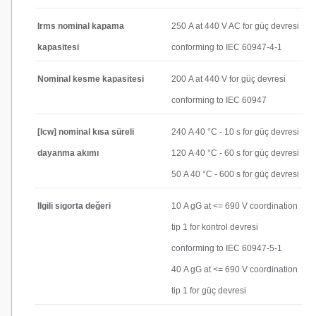
Irms nominal kapama
250 A at 440 V AC for güç devresi
kapasitesi
conforming to IEC 60947-4-1
Nominal kesme kapasitesi
200 A at 440 V for güç devresi
conforming to IEC 60947
[Icw] nominal kısa süreli
240 A 40 °C - 10 s for güç devresi
dayanma akımı
120 A 40 °C - 60 s for güç devresi
50 A 40 °C - 600 s for güç devresi
Ilgili sigorta değeri
10 A gG at <= 690 V coordination
tip 1 for kontrol devresi
conforming to IEC 60947-5-1
40 A gG at <= 690 V coordination
tip 1 for güç devresi