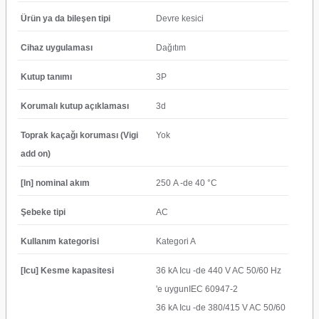
Ürün ya da bileşen tipi
Devre kesici
Cihaz uygulaması
Dağıtım
Kutup tanımı
3P
Korumalı kutup açıklaması
3d
Toprak kaçağı koruması (Vigi
Yok
add on)
[In] nominal akım
250 A -de 40 °C
Şebeke tipi
AC
Kullanım kategorisi
Kategori A
[Icu] Kesme kapasitesi
36 kA Icu -de 440 V AC 50/60 Hz
'e uygunIEC 60947-2
36 kA Icu -de 380/415 V AC 50/60