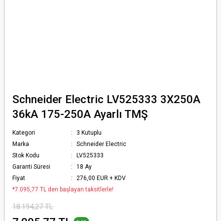
Schneider Electric LV525333 3X250A
36kA 175-250A Ayarlı TMŞ
Kategori
3 Kutuplu
Marka
Schneider Electric
Stok Kodu
LV525333
Garanti Süresi
18 Ay
Fiyat
276,00 EUR + KDV
*7.095,77 TL den başlayan taksitlerle!
18.194,27 TL