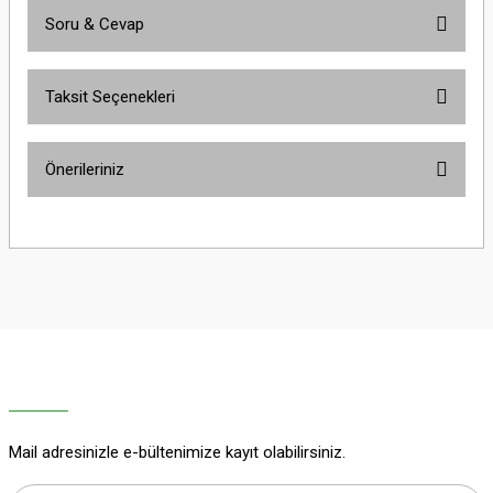
Soru & Cevap
Bu ürüne ilk yorumu siz yapın!
Taksit Seçenekleri
Yorum Yaz
Ürün hakkında henüz soru sorulmamış.
Önerileriniz
Soru Sor
Bu ürünün fiyat bilgisi, resim, ürün açıklamalarında ve diğer konularda
yetersiz gördüğünüz noktaları öneri formunu kullanarak tarafımıza
iletebilirsiniz.
Görüş ve önerileriniz için teşekkür ederiz.
Ürün resmi kalitesiz, bozuk veya görüntülenemiyor.
Ürün açıklamasında eksik bilgiler bulunuyor.
Ürün bilgilerinde hatalar bulunuyor.
Ürün fiyatı diğer sitelerden daha pahalı.
Mail adresinizle e-bültenimize kayıt olabilirsiniz.
Bu ürüne benzer farklı alternatifler olmalı.