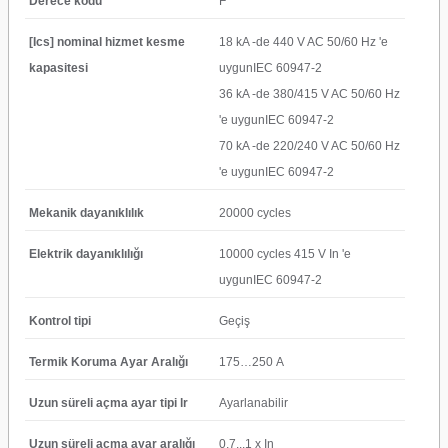
Derece kodu
F
[Ics] nominal hizmet kesme
18 kA -de 440 V AC 50/60 Hz 'e
kapasitesi
uygunIEC 60947-2
36 kA -de 380/415 V AC 50/60 Hz
'e uygunIEC 60947-2
70 kA -de 220/240 V AC 50/60 Hz
'e uygunIEC 60947-2
Mekanik dayanıklılık
20000 cycles
Elektrik dayanıklılığı
10000 cycles 415 V In 'e
uygunIEC 60947-2
Kontrol tipi
Geçiş
Termik Koruma Ayar Aralığı
175…250 A
Uzun süreli açma ayar tipi lr
Ayarlanabilir
Uzun süreli açma ayar aralığı
0,7...1 x In