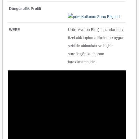
Döngüsellik Profili
Kullanım Sonu Bilgileri
WEEE
Ürün, Avrupa Birliği pazarlarında
özel atık toplama ilkelerine uygun
şekilde atılmalıdır ve hiçbir
suretle çöp kutularına
bırakılmamalıdır.