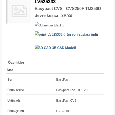
LV525333
Easypact CVS - CVS250F TM250D
devre kesici - 3P/3d
LV525333 ürün veri sayfası indir
3B CAD Modeli
Özellikler
Ana
Seri
EasyPact
Ürün serisi
Easypact CVS100...250
Ürün adı
EasyPact CVS
Ürün grubu
CVS250F