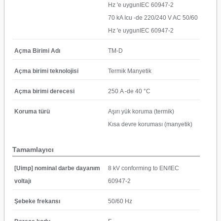
Hz 'e uygunIEC 60947-2
70 kA Icu -de 220/240 V AC 50/60
Hz 'e uygunIEC 60947-2
Açma Birimi Adı
TM-D
Açma birimi teknolojisi
Termik Manyetik
Açma birimi derecesi
250 A -de 40 °C
Koruma türü
Aşırı yük koruma (termik)
Kısa devre koruması (manyetik)
Tamamlayıcı
[Uimp] nominal darbe dayanım
8 kV conforming to EN/IEC
voltajı
60947-2
Şebeke frekansı
50/60 Hz