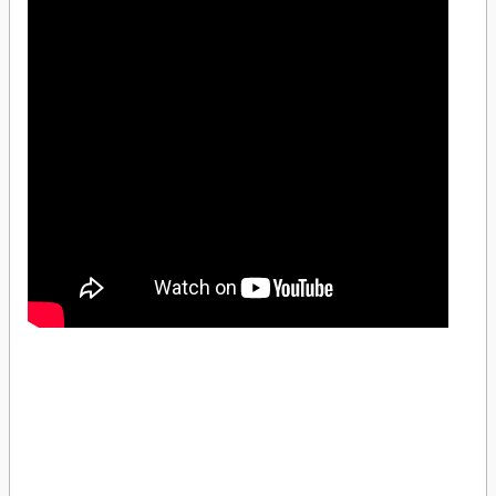
Schneider Electric LV525332 3x200A 36kA 140-200A Ayarlı TMŞSchneider Electric
LV525332 3x200A 36kA 140-200A Ayarlı TMŞSchneider Electric LV525332 3x200A
36kA 140-200A Ayarlı TMŞSchneider Electric LV525332 3x200A 36kA 140-200A
Ayarlı TMŞSchneider Electric LV525332 3x200A 36kA 140-200A Ayarlı
TMŞSchneider Electric LV525332 3x200A 36kA 140-200A Ayarlı TMŞSchneider