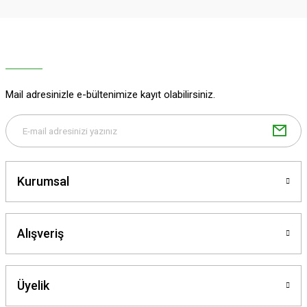
Ürün resmi kalitesiz, bozuk veya görüntülenemiyor.
Ürün açıklamasında eksik bilgiler bulunuyor.
Ürün bilgilerinde hatalar bulunuyor.
Ürün fiyatı diğer sitelerden daha pahalı.
Mail adresinizle e-bültenimize kayıt olabilirsiniz.
Bu ürüne benzer farklı alternatifler olmalı.
Kurumsal
Gönder
Alışveriş
Üyelik