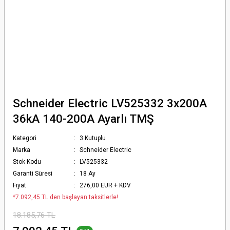
Schneider Electric LV525332 3x200A
36kA 140-200A Ayarlı TMŞ
Kategori
3 Kutuplu
Marka
Schneider Electric
Stok Kodu
LV525332
Garanti Süresi
18 Ay
Fiyat
276,00 EUR + KDV
*7.092,45 TL den başlayan taksitlerle!
18.185,76 TL