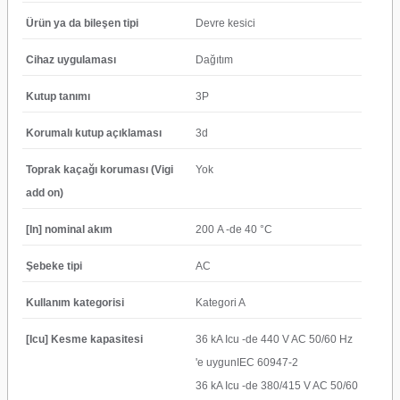
Ürün ya da bileşen tipi
Devre kesici
Cihaz uygulaması
Dağıtım
Kutup tanımı
3P
Korumalı kutup açıklaması
3d
Toprak kaçağı koruması (Vigi
Yok
add on)
[In] nominal akım
200 A -de 40 °C
Şebeke tipi
AC
Kullanım kategorisi
Kategori A
[Icu] Kesme kapasitesi
36 kA Icu -de 440 V AC 50/60 Hz
'e uygunIEC 60947-2
36 kA Icu -de 380/415 V AC 50/60