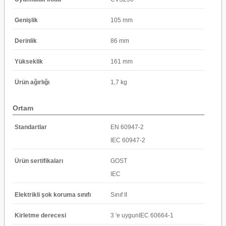
Genişlik
105 mm
Derinlik
86 mm
Yükseklik
161 mm
Ürün ağırlığı
1,7 kg
Ortam
Standartlar
EN 60947-2
IEC 60947-2
Ürün sertifikaları
GOST
IEC
Elektrikli şok koruma sınıfı
Sınıf II
Kirletme derecesi
3 'e uygunIEC 60664-1