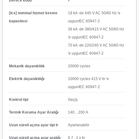
Derece kodu
F
[Ics] nominal hizmet kesme
18 kA -de 440 V AC 50/60 Hz 'e
kapasitesi
uygunIEC 60947-2
36 kA -de 380/415 V AC 50/60 Hz
'e uygunIEC 60947-2
70 kA -de 220/240 V AC 50/60 Hz
'e uygunIEC 60947-2
Mekanik dayanıklılık
20000 cycles
Elektrik dayanıklılığı
10000 cycles 415 V In 'e
uygunIEC 60947-2
Kontrol tipi
Geçiş
Termik Koruma Ayar Aralığı
140…200 A
Uzun süreli açma ayar tipi lr
Ayarlanabilir
Uzun süreli açma ayar aralığı
0,7...1 x In