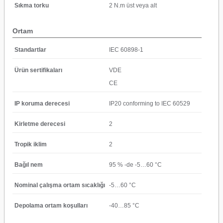
Sıkma torku
2 N.m üst veya alt
Ortam
Standartlar
IEC 60898-1
Ürün sertifikaları
VDE
CE
IP koruma derecesi
IP20 conforming to IEC 60529
Kirletme derecesi
2
Tropik iklim
2
Bağıl nem
95 % -de -5…60 °C
Nominal çalışma ortam sıcaklığı
-5…60 °C
Depolama ortam koşulları
-40…85 °C