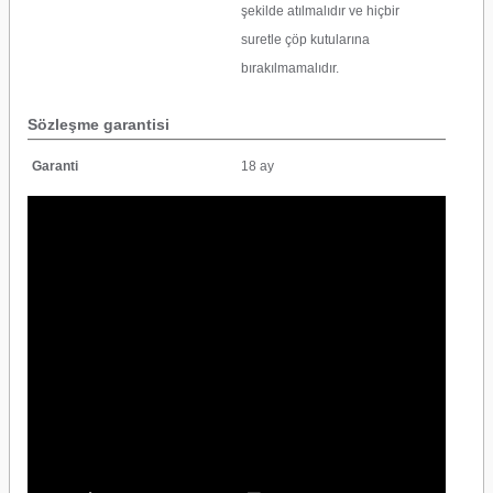
şekilde atılmalıdır ve hiçbir
suretle çöp kutularına
bırakılmamalıdır.
Sözleşme garantisi
Garanti
18 ay