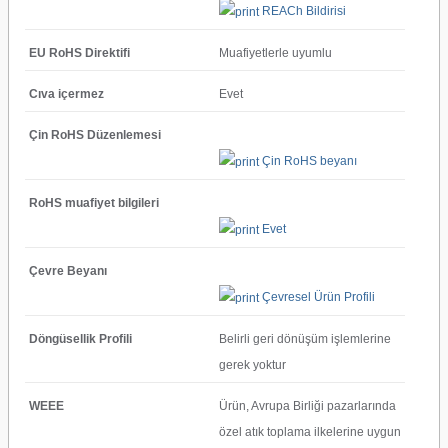
REACh Bildirisi
EU RoHS Direktifi
Muafiyetlerle uyumlu
Cıva içermez
Evet
Çin RoHS Düzenlemesi
Çin RoHS beyanı
RoHS muafiyet bilgileri
Evet
Çevre Beyanı
Çevresel Ürün Profili
Döngüsellik Profili
Belirli geri dönüşüm işlemlerine
gerek yoktur
WEEE
Ürün, Avrupa Birliği pazarlarında
özel atık toplama ilkelerine uygun