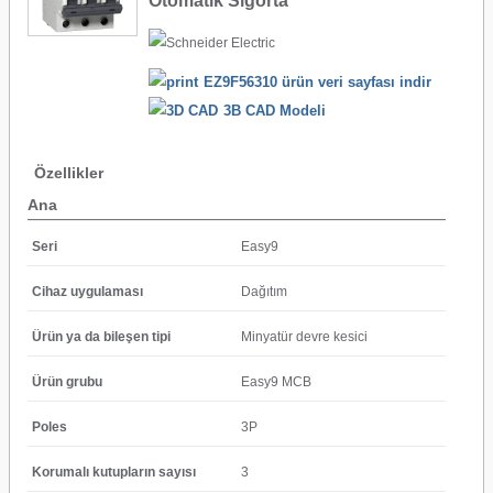
Otomatik Sigorta
EZ9F56310 ürün veri sayfası indir
3B CAD Modeli
Özellikler
Ana
Seri
Easy9
Cihaz uygulaması
Dağıtım
Ürün ya da bileşen tipi
Minyatür devre kesici
Ürün grubu
Easy9 MCB
Poles
3P
Korumalı kutupların sayısı
3