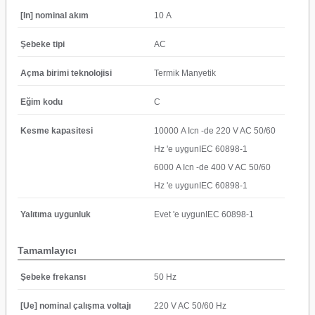
[In] nominal akım
10 A
Şebeke tipi
AC
Açma birimi teknolojisi
Termik Manyetik
Eğim kodu
C
Kesme kapasitesi
10000 A Icn -de 220 V AC 50/60
Hz 'e uygunIEC 60898-1
6000 A Icn -de 400 V AC 50/60
Hz 'e uygunIEC 60898-1
Yalıtıma uygunluk
Evet 'e uygunIEC 60898-1
Tamamlayıcı
Şebeke frekansı
50 Hz
[Ue] nominal çalışma voltajı
220 V AC 50/60 Hz