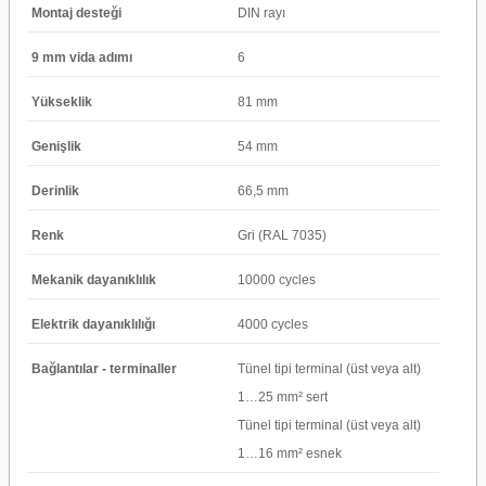
Montaj desteği
DIN rayı
9 mm vida adımı
6
Yükseklik
81 mm
Genişlik
54 mm
Derinlik
66,5 mm
Renk
Gri (RAL 7035)
Mekanik dayanıklılık
10000 cycles
Elektrik dayanıklılığı
4000 cycles
Bağlantılar - terminaller
Tünel tipi terminal (üst veya alt)
1…25 mm² sert
Tünel tipi terminal (üst veya alt)
1…16 mm² esnek