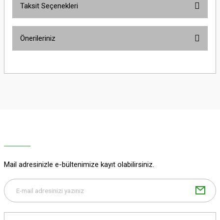
Taksit Seçenekleri
Yorum Yaz
Ürün hakkında henüz soru sorulmamış.
Önerileriniz
Soru Sor
Bu ürünün fiyat bilgisi, resim, ürün açıklamalarında ve diğer konularda
yetersiz gördüğünüz noktaları öneri formunu kullanarak tarafımıza
iletebilirsiniz.
Görüş ve önerileriniz için teşekkür ederiz.
Ürün resmi kalitesiz, bozuk veya görüntülenemiyor.
Ürün açıklamasında eksik bilgiler bulunuyor.
Ürün bilgilerinde hatalar bulunuyor.
Ürün fiyatı diğer sitelerden daha pahalı.
Mail adresinizle e-bültenimize kayıt olabilirsiniz.
Bu ürüne benzer farklı alternatifler olmalı.