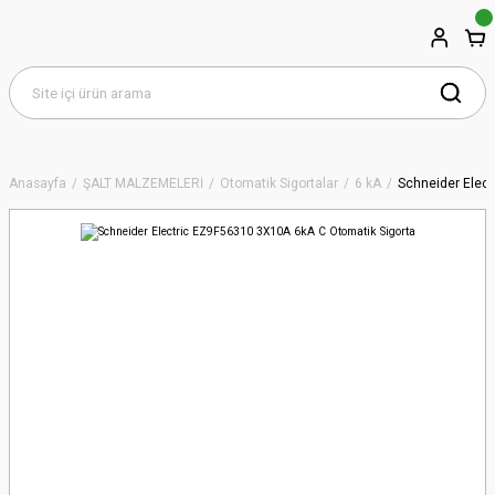
Anasayfa
ŞALT MALZEMELERİ
Otomatik Sigortalar
6 kA
Schneider Elec