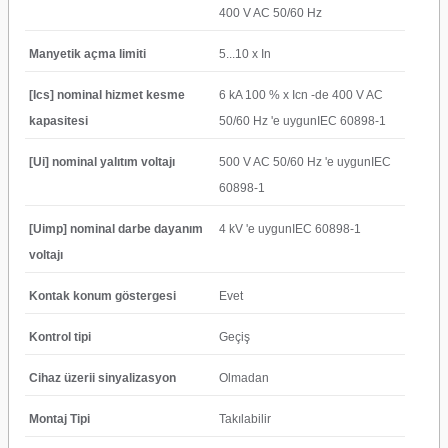
400 V AC 50/60 Hz
Manyetik açma limiti
5...10 x In
[Ics] nominal hizmet kesme
6 kA 100 % x Icn -de 400 V AC
kapasitesi
50/60 Hz 'e uygunIEC 60898-1
[Ui] nominal yalıtım voltajı
500 V AC 50/60 Hz 'e uygunIEC
60898-1
[Uimp] nominal darbe dayanım
4 kV 'e uygunIEC 60898-1
voltajı
Kontak konum göstergesi
Evet
Kontrol tipi
Geçiş
Cihaz üzerii sinyalizasyon
Olmadan
Montaj Tipi
Takılabilir