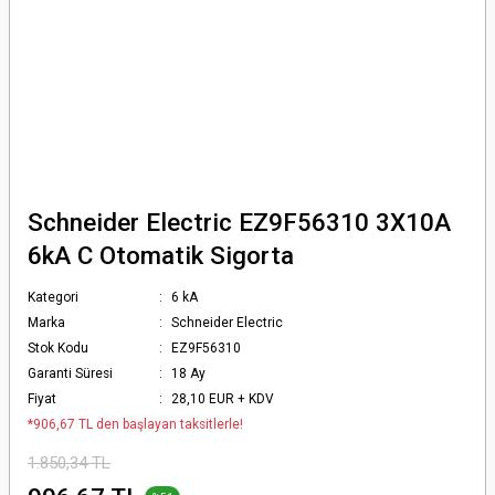
Schneider Electric EZ9F56310 3X10A
6kA C Otomatik Sigorta
Kategori
6 kA
Marka
Schneider Electric
Stok Kodu
EZ9F56310
Garanti Süresi
18 Ay
Fiyat
28,10 EUR + KDV
*906,67 TL den başlayan taksitlerle!
1.850,34 TL