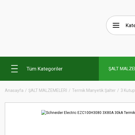
Tüm Kategoriler
ŞALT MALZE
Anasayfa
ŞALT MALZEMELERİ
Termik Manyetik Şalter
3 Kutup