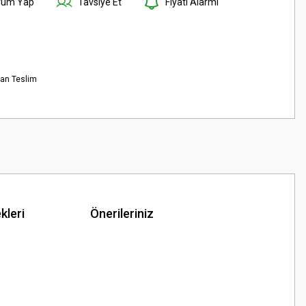
rum Yap
Tavsiye Et
Fiyatı Alarmı
tan Teslim
kleri
Önerileriniz