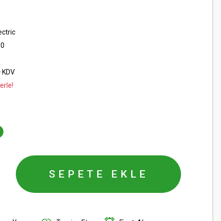
ctric
80
+ KDV
erle!
SEPETE EKLE