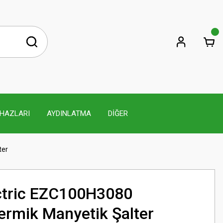
İHAZLARI
AYDINLATMA
DİĞER
ter
ctric EZC100H3080
rmik Manyetik Şalter