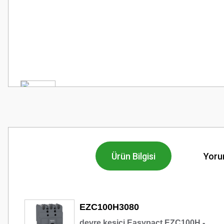
Ürün Bilgisi
Yoru
EZC100H3080
devre kesici Easypact EZC100H -