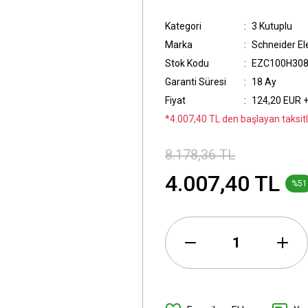
Kategori
3 Kutuplu
Marka
Schneider Ele
Stok Kodu
EZC100H30
Garanti Süresi
18 Ay
Fiyat
124,20 EUR 
*4.007,40 TL den başlayan taksitl
8.178,36 TL
4.007,40 TL
%51