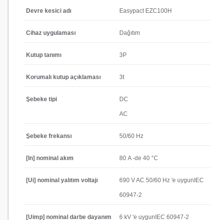
Devre kesici adı
Easypact EZC100H
Cihaz uygulaması
Dağıtım
Kutup tanımı
3P
Korumalı kutup açıklaması
3t
Şebeke tipi
DC
AC
Şebeke frekansı
50/60 Hz
[In] nominal akım
80 A -de 40 °C
[Ui] nominal yalıtım voltajı
690 V AC 50/60 Hz 'e uygunIEC
60947-2
[Uimp] nominal darbe dayanım
6 kV 'e uygunIEC 60947-2