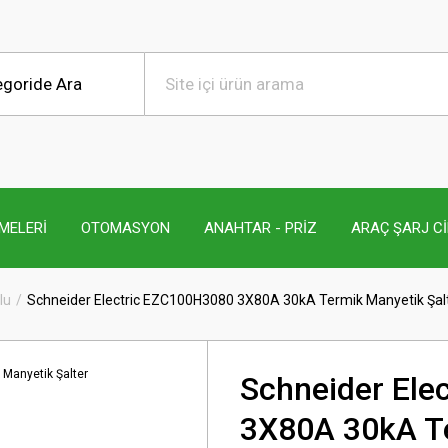
MELERİ
OTOMASYON
ANAHTAR - PRİZ
ARAÇ ŞARJ C
lu
Schneider Electric EZC100H3080 3X80A 30kA Termik Manyetik Şal
Schneider Ele
3X80A 30kA Te