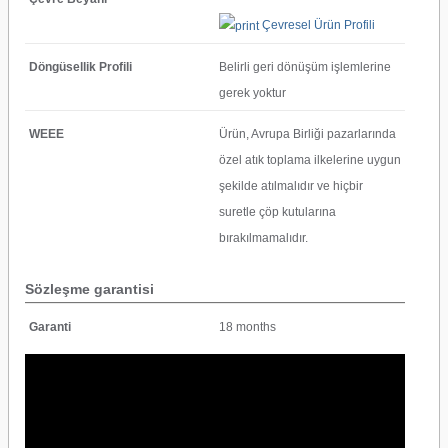
Çevresel Ürün Profili
Döngüsellik Profili
Belirli geri dönüşüm işlemlerine
gerek yoktur
WEEE
Ürün, Avrupa Birliği pazarlarında
özel atık toplama ilkelerine uygun
şekilde atılmalıdır ve hiçbir
suretle çöp kutularına
bırakılmamalıdır.
Sözleşme garantisi
Garanti
18 months