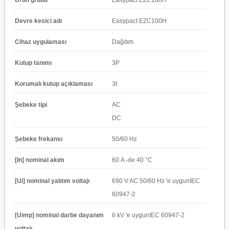
Ürün grubu
Easypact EZC100H
Devre kesici adı
Easypact EZC100H
Cihaz uygulaması
Dağıtım
Kutup tanımı
3P
Korumalı kutup açıklaması
3t
Şebeke tipi
AC
DC
Şebeke frekansı
50/60 Hz
[In] nominal akım
60 A -de 40 °C
[Ui] nominal yalıtım voltajı
690 V AC 50/60 Hz 'e uygunIEC
60947-2
[Uimp] nominal darbe dayanım
6 kV 'e uygunIEC 60947-2
voltajı