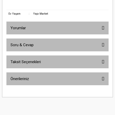
ŞalterSchneider Electric EZC100H3060 3X60A 30kA Sabit Termik Manyetik Şalter
Ev Yaşam
:
Yapı Market
Yorumlar
Soru & Cevap
Bu ürüne ilk yorumu siz yapın!
Taksit Seçenekleri
Yorum Yaz
Ürün hakkında henüz soru sorulmamış.
Önerileriniz
Soru Sor
Bu ürünün fiyat bilgisi, resim, ürün açıklamalarında ve diğer konularda
yetersiz gördüğünüz noktaları öneri formunu kullanarak tarafımıza
iletebilirsiniz.
Görüş ve önerileriniz için teşekkür ederiz.