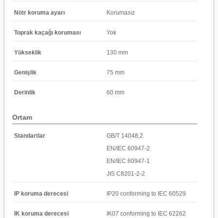
Nötr koruma ayarı
Korumasız
Toprak kaçağı koruması
Yok
Yükseklik
130 mm
Genişlik
75 mm
Derinlik
60 mm
Ortam
Standartlar
GB/T 14048,2
EN/IEC 60947-2
EN/IEC 60947-1
JIS C8201-2-2
IP koruma derecesi
IP20 conforming to IEC 60529
IK koruma derecesi
IK07 conforming to IEC 62262