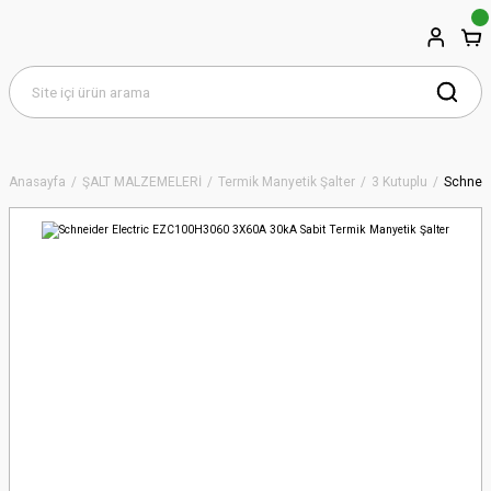
Anasayfa
ŞALT MALZEMELERİ
Termik Manyetik Şalter
3 Kutuplu
Schneid