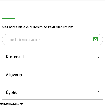
Ürün resmi kalitesiz, bozuk veya görüntülenemiyor.
Ürün açıklamasında eksik bilgiler bulunuyor.
Ürün bilgilerinde hatalar bulunuyor.
Ürün fiyatı diğer sitelerden daha pahalı.
Mail adresinizle e-bültenimize kayıt olabilirsiniz.
Bu ürüne benzer farklı alternatifler olmalı.
Kurumsal
Gönder
Alışveriş
Üyelik