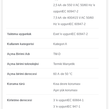
2,5 kA -de 550 V AC 50/60 Hz 'e
uygunIEC 60947-2
7,5 kA -de 400/415 V AC 50/60
Hz 'e uygunIEC 60947-2
Yalıtıma uygunluk
Evet 'e uygunIEC 60947-2
Kullanım kategorisi
Kategori A
Açma Birimi Adı
TM-D
Açma birimi teknolojisi
Termik Manyetik
Açma birimi derecesi
60 A -de 50 °C
Koruma türü
Kısa devre koruması
Aşırı yük koruması
Kirletme derecesi
3 'e uygunIEC 60664-1
3 'e uygunIEC 947-1