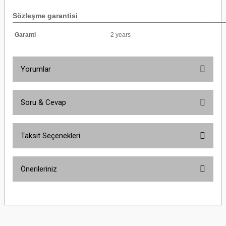
Sözleşme garantisi
Garanti
2 years
Yorumlar
Soru & Cevap
Bu ürüne ilk yorumu siz yapın!
Taksit Seçenekleri
Yorum Yaz
Ürün hakkında henüz soru sorulmamış.
Önerileriniz
Soru Sor
Bu ürünün fiyat bilgisi, resim, ürün açıklamalarında ve diğer konularda
yetersiz gördüğünüz noktaları öneri formunu kullanarak tarafımıza
iletebilirsiniz.
Görüş ve önerileriniz için teşekkür ederiz.