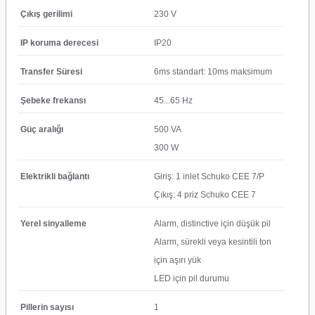
Çıkış gerilimi
230 V
IP koruma derecesi
IP20
Transfer Süresi
6ms standart: 10ms maksimum
Şebeke frekansı
45...65 Hz
Güç aralığı
500 VA
300 W
Elektrikli bağlantı
Giriş: 1 inlet Schuko CEE 7/P
Çıkış: 4 priz Schuko CEE 7
Yerel sinyalleme
Alarm, distinctive için düşük pil
Alarm, sürekli veya kesintili ton
için aşırı yük
LED için pil durumu
Pillerin sayısı
1