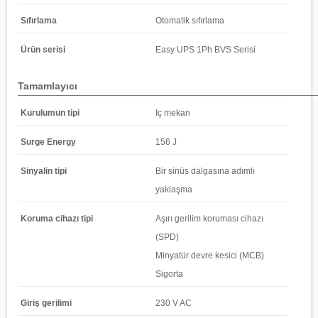
Sıfırlama
Otomatik sıfırlama
Ürün serisi
Easy UPS 1Ph BVS Serisi
Tamamlayıcı
Kurulumun tipi
Iç mekan
Surge Energy
156 J
Sinyalin tipi
Bir sinüs dalgasına adımlı
yaklaşma
Koruma cihazı tipi
Aşırı gerilim koruması cihazı
(SPD)
Minyatür devre kesici (MCB)
Sigorta
Giriş gerilimi
230 V AC