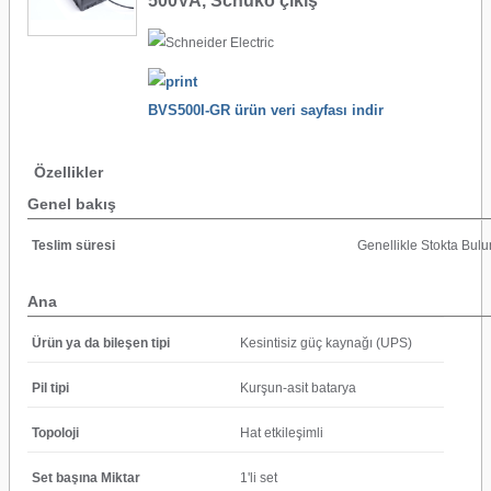
500VA, Schuko çıkış
BVS500I-GR ürün veri sayfası indir
Özellikler
Genel bakış
Teslim süresi
Genellikle Stokta Bulu
Ana
Ürün ya da bileşen tipi
Kesintisiz güç kaynağı (UPS)
Pil tipi
Kurşun-asit batarya
Topoloji
Hat etkileşimli
Set başına Miktar
1'li set