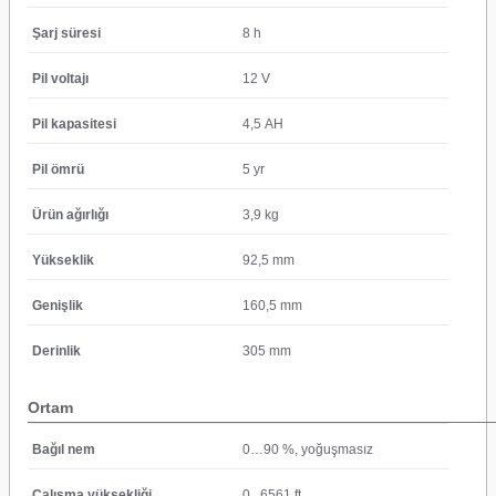
Şarj süresi
8 h
Pil voltajı
12 V
Pil kapasitesi
4,5 AH
Pil ömrü
5 yr
Ürün ağırlığı
3,9 kg
Yükseklik
92,5 mm
Genişlik
160,5 mm
Derinlik
305 mm
Ortam
Bağıl nem
0…90 %, yoğuşmasız
Çalışma yüksekliği
0...6561 ft