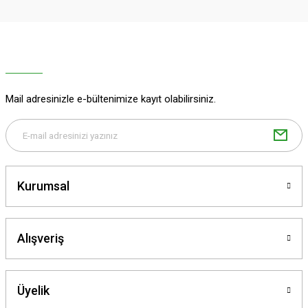
Ürün resmi kalitesiz, bozuk veya görüntülenemiyor.
Ürün açıklamasında eksik bilgiler bulunuyor.
Ürün bilgilerinde hatalar bulunuyor.
Ürün fiyatı diğer sitelerden daha pahalı.
Mail adresinizle e-bültenimize kayıt olabilirsiniz.
Bu ürüne benzer farklı alternatifler olmalı.
Kurumsal
Gönder
Alışveriş
Üyelik