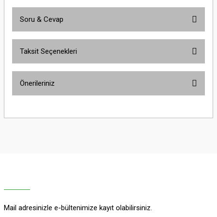
Soru & Cevap
Bu ürüne ilk yorumu siz yapın!
Taksit Seçenekleri
Yorum Yaz
Ürün hakkında henüz soru sorulmamış.
Önerileriniz
Soru Sor
Bu ürünün fiyat bilgisi, resim, ürün açıklamalarında ve diğer konularda
yetersiz gördüğünüz noktaları öneri formunu kullanarak tarafımıza
iletebilirsiniz.
Görüş ve önerileriniz için teşekkür ederiz.
Ürün resmi kalitesiz, bozuk veya görüntülenemiyor.
Ürün açıklamasında eksik bilgiler bulunuyor.
Ürün bilgilerinde hatalar bulunuyor.
Ürün fiyatı diğer sitelerden daha pahalı.
Mail adresinizle e-bültenimize kayıt olabilirsiniz.
Bu ürüne benzer farklı alternatifler olmalı.