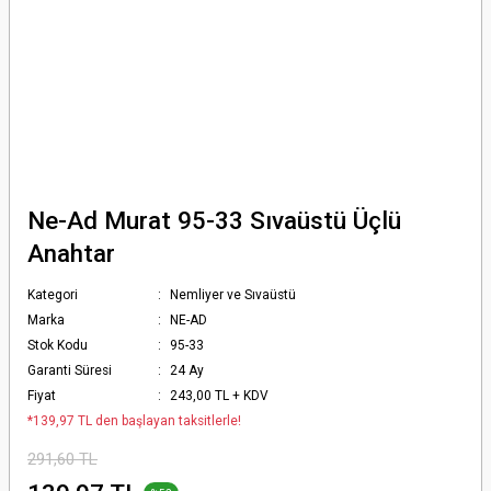
Ne-Ad Murat 95-33 Sıvaüstü Üçlü
Anahtar
Kategori
Nemliyer ve Sıvaüstü
Marka
NE-AD
Stok Kodu
95-33
Garanti Süresi
24 Ay
Fiyat
243,00 TL + KDV
*139,97 TL den başlayan taksitlerle!
291,60 TL