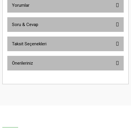
Yorumlar
Soru & Cevap
Bu ürüne ilk yorumu siz yapın!
Taksit Seçenekleri
Yorum Yaz
Ürün hakkında henüz soru sorulmamış.
Önerileriniz
Soru Sor
Bu ürünün fiyat bilgisi, resim, ürün açıklamalarında ve diğer konularda
yetersiz gördüğünüz noktaları öneri formunu kullanarak tarafımıza
iletebilirsiniz.
Görüş ve önerileriniz için teşekkür ederiz.
Ürün resmi kalitesiz, bozuk veya görüntülenemiyor.
Ürün açıklamasında eksik bilgiler bulunuyor.
Ürün bilgilerinde hatalar bulunuyor.