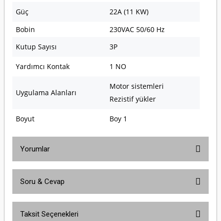
Güç
22A (11 KW)
Bobin
230VAC 50/60 Hz
Kutup Sayısı
3P
Yardımcı Kontak
1 NO
Motor sistemleri
Uygulama Alanları
Rezistif yükler
Boyut
Boy 1
Yorumlar
Soru & Cevap
Bu ürüne ilk yorumu siz yapın!
Taksit Seçenekleri
Yorum Yaz