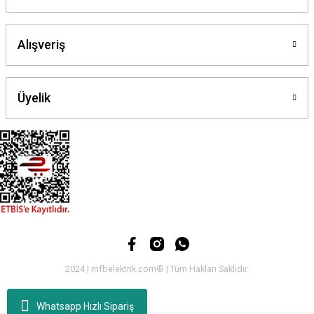
Gönder
Alışveriş
Üyelik
2024 | mfbelektrik.com® | Tüm Hakları Saklıdır.
Whatsapp Hızlı Sipariş