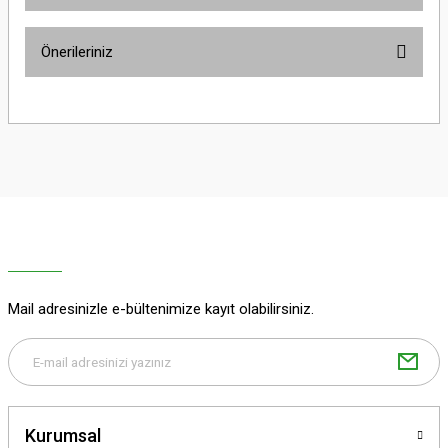
Ürün hakkında henüz soru sorulmamış.
Önerileriniz
Soru Sor
Bu ürünün fiyat bilgisi, resim, ürün açıklamalarında ve diğer konularda
yetersiz gördüğünüz noktaları öneri formunu kullanarak tarafımıza
iletebilirsiniz.
Görüş ve önerileriniz için teşekkür ederiz.
Ürün resmi kalitesiz, bozuk veya görüntülenemiyor.
Ürün açıklamasında eksik bilgiler bulunuyor.
Ürün bilgilerinde hatalar bulunuyor.
Ürün fiyatı diğer sitelerden daha pahalı.
Mail adresinizle e-bültenimize kayıt olabilirsiniz.
Bu ürüne benzer farklı alternatifler olmalı.
Kurumsal