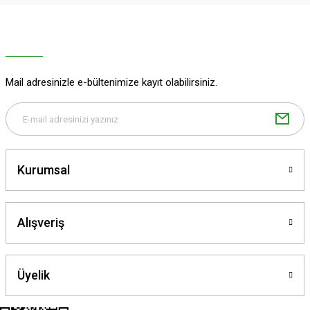
Ürün resmi kalitesiz, bozuk veya görüntülenemiyor.
Ürün açıklamasında eksik bilgiler bulunuyor.
Ürün bilgilerinde hatalar bulunuyor.
Ürün fiyatı diğer sitelerden daha pahalı.
Mail adresinizle e-bültenimize kayıt olabilirsiniz.
Bu ürüne benzer farklı alternatifler olmalı.
Kurumsal
Gönder
Alışveriş
Üyelik