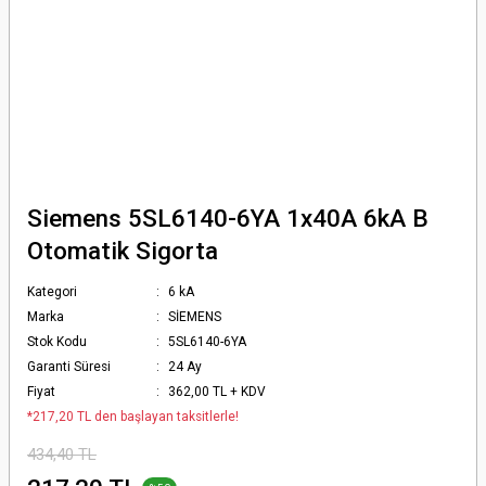
Siemens 5SL6140-6YA 1x40A 6kA B
Otomatik Sigorta
Kategori
6 kA
Marka
SİEMENS
Stok Kodu
5SL6140-6YA
Garanti Süresi
24 Ay
Fiyat
362,00 TL + KDV
*217,20 TL den başlayan taksitlerle!
434,40 TL