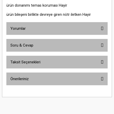
ürün donanımı temas koruması Hayir
ürün bileşeni birlikte devreye giren nötr iletken Hayir
Yorumlar
Soru & Cevap
Bu ürüne ilk yorumu siz yapın!
Taksit Seçenekleri
Yorum Yaz
Ürün hakkında henüz soru sorulmamış.
Önerileriniz
Soru Sor
Bu ürünün fiyat bilgisi, resim, ürün açıklamalarında ve diğer konularda
yetersiz gördüğünüz noktaları öneri formunu kullanarak tarafımıza
iletebilirsiniz.
Görüş ve önerileriniz için teşekkür ederiz.