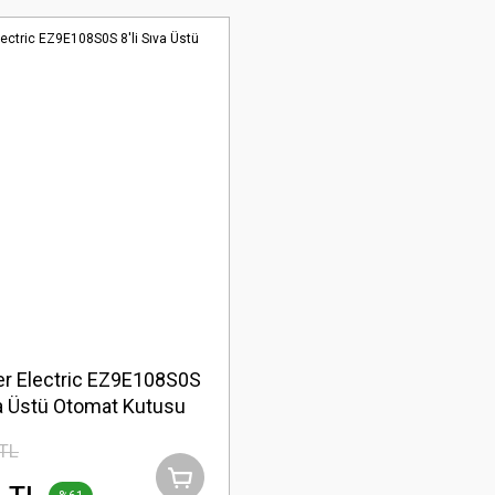
r Electric EZ9E108S0S
va Üstü Otomat Kutusu
 TL