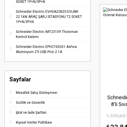
SOKET 1P+N/3P+N
Schneider Electric EVH5A22N2S EVLİNK
22.1kW ARAÇ ŞARJ İSTASYONU T2 SOKET
1P+N/3P+N
Schneider Electric IMT23109 Thorsman
Kontrol Kalemi
Schneider Electric EPH2700261 Asfora
Alüminyum 2'li USB Prizi 2.1A
Sayfalar
Mesafeli Satış Sözleşmesi
Schneide
Gizlilik ve Güvenlik
8'li Sı
İptal ve İade Şartları
1.599,60
Kişisel Veriler Politikası