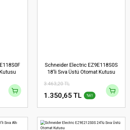
Z9E118S0F
Schneider Electric EZ9E118S0S
t Kutusu
18'li Sıva Üstü Otomat Kutusu
3.463,20 TL
1.350,65 TL
%61