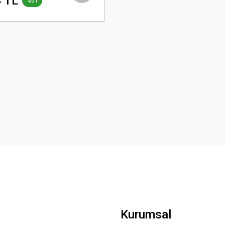
 TL
%61
Kurumsal