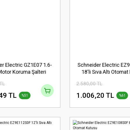
r Electric GZ1E07 1.6-
Schneider Electric E
Motor Koruma Şalteri
18'li Sıva Altı Otoma
 TL
2.580,00 TL
49 TL
1.006,20 TL
%51
%61