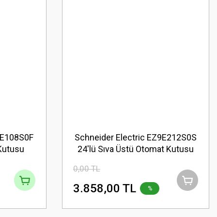
Z9E108S0F
Schneider Electric EZ9E212S0S
 Kutusu
24'lü Sıva Üstü Otomat Kutusu
0,00 TL
3.858,00 TL
%