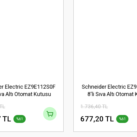
r Electric EZ9E112S0F
Schneider Electric E
ıva Altı Otomat Kutusu
8'li Sıva Altı Otomat
 TL
1.736,40 TL
 TL
677,20 TL
%61
%61