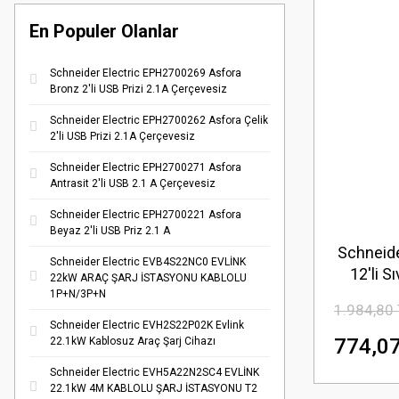
En Populer Olanlar
Schneider Electric EPH2700269 Asfora
Bronz 2'li USB Prizi 2.1A Çerçevesiz
Schneider Electric EPH2700262 Asfora Çelik
2'li USB Prizi 2.1A Çerçevesiz
Schneider Electric EPH2700271 Asfora
Antrasit 2'li USB 2.1 A Çerçevesiz
Schneider Electric EPH2700221 Asfora
Beyaz 2'li USB Priz 2.1 A
Schneide
Schneider Electric EVB4S22NC0 EVLİNK
12'li S
22kW ARAÇ ŞARJ İSTASYONU KABLOLU
1P+N/3P+N
1.984,80
Schneider Electric EVH2S22P02K Evlink
774,07
22.1kW Kablosuz Araç Şarj Cihazı
Schneider Electric EVH5A22N2SC4 EVLİNK
22.1kW 4M KABLOLU ŞARJ İSTASYONU T2