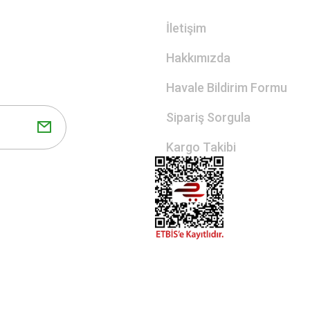
İletişim
Hakkımızda
Havale Bildirim Formu
Sipariş Sorgula
Kargo Takibi