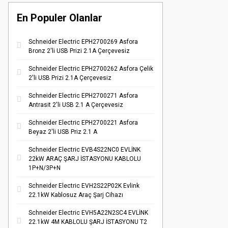
En Populer Olanlar
Schneider Electric EPH2700269 Asfora
Bronz 2'li USB Prizi 2.1A Çerçevesiz
Schneider Electric EPH2700262 Asfora Çelik
2'li USB Prizi 2.1A Çerçevesiz
Schneider Electric EPH2700271 Asfora
Antrasit 2'li USB 2.1 A Çerçevesiz
Schneider Electric EPH2700221 Asfora
Beyaz 2'li USB Priz 2.1 A
Schneider Electric EVB4S22NC0 EVLİNK
22kW ARAÇ ŞARJ İSTASYONU KABLOLU
1P+N/3P+N
Schneider Electric EVH2S22P02K Evlink
22.1kW Kablosuz Araç Şarj Cihazı
Schneider Electric EVH5A22N2SC4 EVLİNK
22.1kW 4M KABLOLU ŞARJ İSTASYONU T2