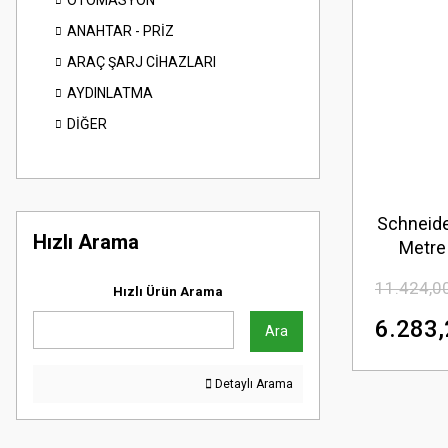
OTOMASYON
ANAHTAR - PRİZ
ARAÇ ŞARJ CİHAZLARI
AYDINLATMA
DİĞER
Schneide
Hızlı Arama
Metre
11.424,0
Hızlı Ürün Arama
6.283,
Ara
Detaylı Arama