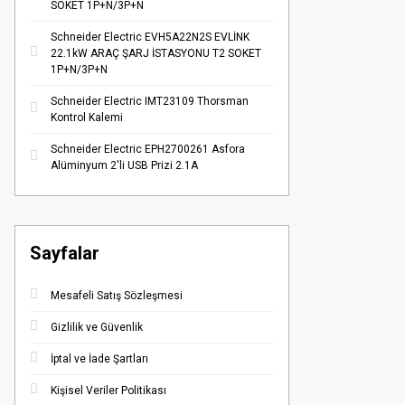
SOKET 1P+N/3P+N
Schneider Electric EVH5A22N2S EVLİNK
22.1kW ARAÇ ŞARJ İSTASYONU T2 SOKET
1P+N/3P+N
Schneider Electric IMT23109 Thorsman
Kontrol Kalemi
Schneider Electric EPH2700261 Asfora
Alüminyum 2'li USB Prizi 2.1A
Sayfalar
Mesafeli Satış Sözleşmesi
Gizlilik ve Güvenlik
İptal ve İade Şartları
Kişisel Veriler Politikası