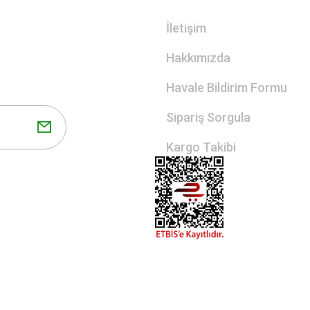
İletişim
Hakkımızda
Havale Bildirim Formu
Sipariş Sorgula
Kargo Takibi