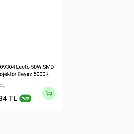
109304 Lecto 50W SMD
rojektör Beyaz 5000K
 TL
34 TL
%30