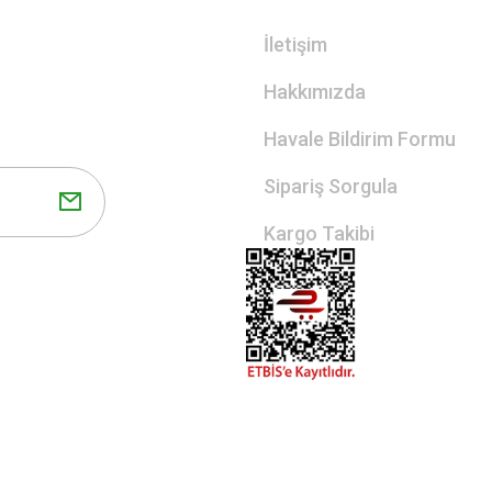
İletişim
Hakkımızda
Havale Bildirim Formu
Sipariş Sorgula
Kargo Takibi