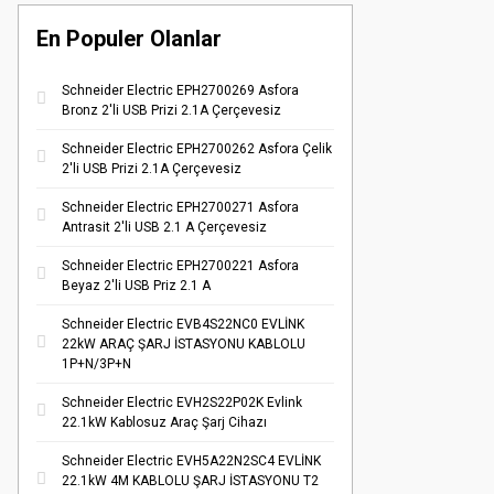
En Populer Olanlar
Schneider Electric EPH2700269 Asfora
Bronz 2'li USB Prizi 2.1A Çerçevesiz
Schneider Electric EPH2700262 Asfora Çelik
2'li USB Prizi 2.1A Çerçevesiz
Schneider Electric EPH2700271 Asfora
Antrasit 2'li USB 2.1 A Çerçevesiz
Schneider Electric EPH2700221 Asfora
Beyaz 2'li USB Priz 2.1 A
Schneider Electric EVB4S22NC0 EVLİNK
22kW ARAÇ ŞARJ İSTASYONU KABLOLU
1P+N/3P+N
Schneider Electric EVH2S22P02K Evlink
22.1kW Kablosuz Araç Şarj Cihazı
Schneider Electric EVH5A22N2SC4 EVLİNK
22.1kW 4M KABLOLU ŞARJ İSTASYONU T2