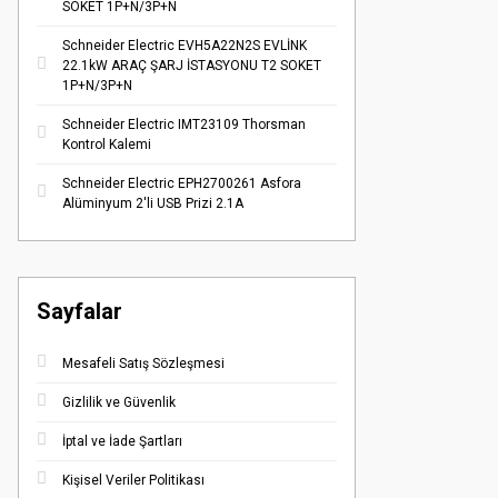
SOKET 1P+N/3P+N
Schneider Electric EVH5A22N2S EVLİNK
22.1kW ARAÇ ŞARJ İSTASYONU T2 SOKET
1P+N/3P+N
Schneider Electric IMT23109 Thorsman
Kontrol Kalemi
Schneider Electric EPH2700261 Asfora
Alüminyum 2'li USB Prizi 2.1A
Sayfalar
Mesafeli Satış Sözleşmesi
Gizlilik ve Güvenlik
İptal ve İade Şartları
Kişisel Veriler Politikası