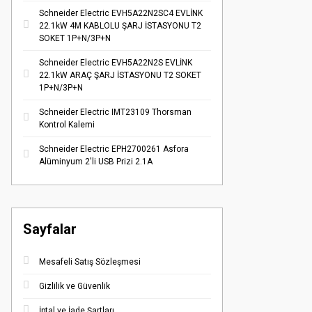
Schneider Electric EVH5A22N2SC4 EVLİNK
22.1kW 4M KABLOLU ŞARJ İSTASYONU T2
SOKET 1P+N/3P+N
Schneider Electric EVH5A22N2S EVLİNK
22.1kW ARAÇ ŞARJ İSTASYONU T2 SOKET
1P+N/3P+N
Schneider Electric IMT23109 Thorsman
Kontrol Kalemi
Schneider Electric EPH2700261 Asfora
Alüminyum 2'li USB Prizi 2.1A
Sayfalar
Mesafeli Satış Sözleşmesi
Gizlilik ve Güvenlik
İptal ve İade Şartları