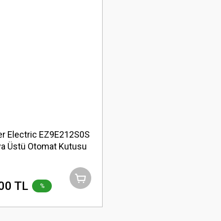
r Electric EZ9E212S0S
ıva Üstü Otomat Kutusu
00 TL
%