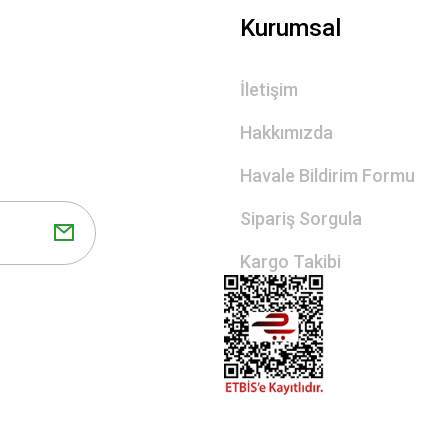
Kurumsal
İletişim
Hakkımızda
Havale Bildirim Formu
Sipariş Sorgula
Kargo Takibi