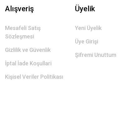
Alışveriş
Üyelik
Mesafeli Satış
Yeni Üyelik
Sözleşmesi
Üye Girişi
Gizlilik ve Güvenlik
Şifremi Unuttum
İptal İade Koşullari
Kişisel Veriler Politikası