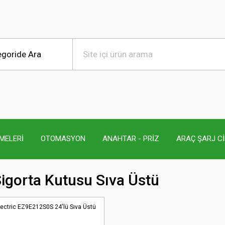
MELERİ
OTOMASYON
ANAHTAR - PRİZ
ARAÇ ŞARJ C
Sigorta Kutusu Sıva Üstü